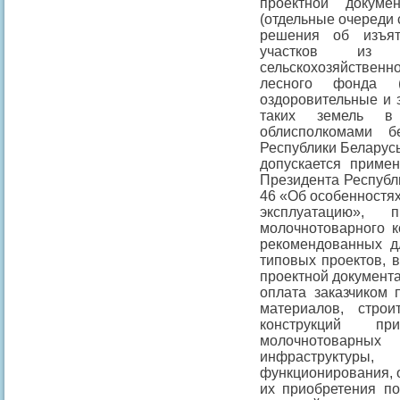
проектной докуме
(отдельные очереди 
решения об изъят
участков из се
сельскохозяйстве
лесного фонда (п
оздоровительные и 
таких земель в
облисполкомами б
Республики Беларусь
допускается приме
Президента Республи
46 «Об особенностях
эксплуатацию», 
молочнотоварного к
рекомендованных дл
типовых проектов, 
проектной документа
оплата заказчиком 
материалов, стро
конструкций пр
молочнотовар
инфраструкту
функционирования, 
их приобретения по