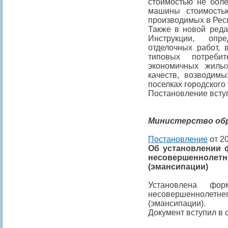
стоимостью не боле
машины стоимость
производимых в Рес
Также в новой реда
Инструкции, опр
отделочных работ,
типовых потреби
экономичных жилы
качеств, возводимы
поселках городского 
Постановление вступа
Министерство обр
Постановление
от 20
Об установлении 
несовершеннолет
(эмансипации)
Установлена фо
несовершеннолет
(эмансипации).
Документ вступил в с