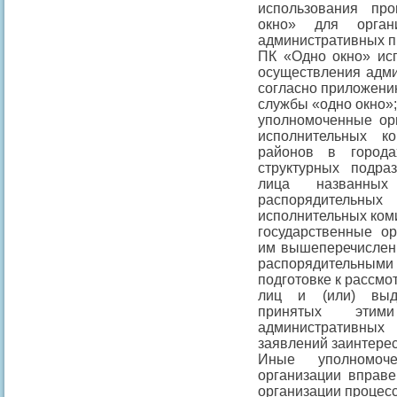
использования пр
окно» для орган
административных п
ПК «Одно окно» исп
осуществления адми
согласно приложени
службы «одно окно»;
уполномоченные орг
исполнительных к
районов в города
структурных подра
лица названных
распорядительных
исполнительных ком
государственные ор
им вышеперечислен
распорядительными
подготовке к рассм
лиц и (или) выд
принятых эти
административных
заявлений заинтере
Иные уполномоче
организации вправе
организации процес