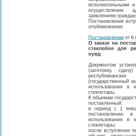
исполнительными и
осуществлении а
заявлениям граждан
Постановление всту
опубликования.
Постановление
от 6 
О заказе на постав
стеклобоя для ре
нужд
Документом устано
(заготовку, сда
республиканс
(государственный за
использования в 
стеклотары.
К объемам государст
поставленный:
в период с 1 янва
постановления, 
использования в 
стеклотары;
после вступления п
объеме, превыша