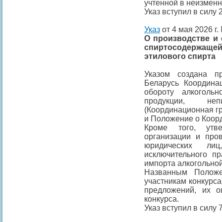
учтенной в неизменн
Указ вступил в силу 2
Указ
от 4 мая 2026 г.
О производстве и
спиртосодержа
этилового спирта
Указом создана п
Беларусь Координа
обороту алкоголь
продукции, не
(Координационная гр
и Положение о Коор
Кроме того, утв
организации и про
юридических лиц
исключительного пр
импорта алкогольной
Названным Положе
участникам конкурса
предложений, их о
конкурса.
Указ вступил в силу 7