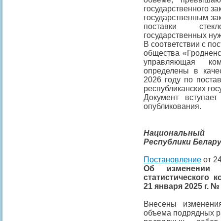
государственного за
государственным зак
поставки стек
государственных нуж
В соответствии с п
общества «Гродненс
управляющая ком
определены в качес
2026 году по постав
республиканских гос
Документ вступае
опубликования.
Национальный
Республики Белар
Постановление
от 24
Об изменени
статистического 
21 января 2025 г. №
Внесены изменен
объема подрядных р