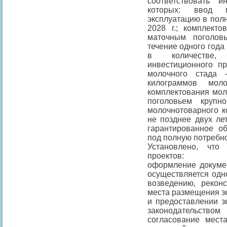
соответствовать 
которых: ввод м
эксплуатацию в пол
2028 г.; комплекто
маточным поголов
течение одного года
в количестве, 
инвестиционного пр
молочного стада
килограммов мо
комплектования мол
поголовьем крупн
молочнотоварного к
не позднее двух ле
гарантированное о
под полную потребно
Установлено, что
проектов:
оформление докумен
осуществляется одн
возведению, рекон
места размещения зе
и предоставлении з
законодательств
согласование мест