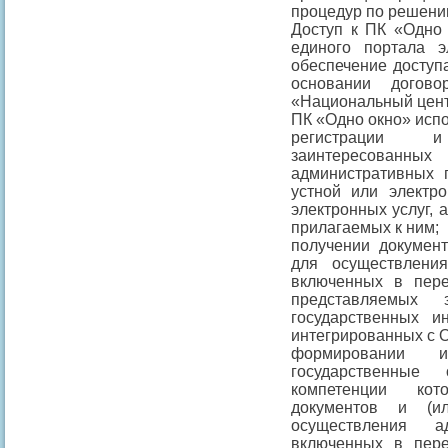
процедур по решени
Доступ к ПК «Одно 
единого портала э
обеспечение доступ
основании догов
«Национальный цент
ПК «Одно окно» испо
регистрации 
заинтересован
административных 
устной или электр
электронных услуг, 
прилагаемых к ним;
получении документ
для осуществлени
включенных в пере
представляемых 
государственных и
интегрированных с 
формировании 
государственные
компетенции кот
документов и (и
осуществления а
включенных в пере