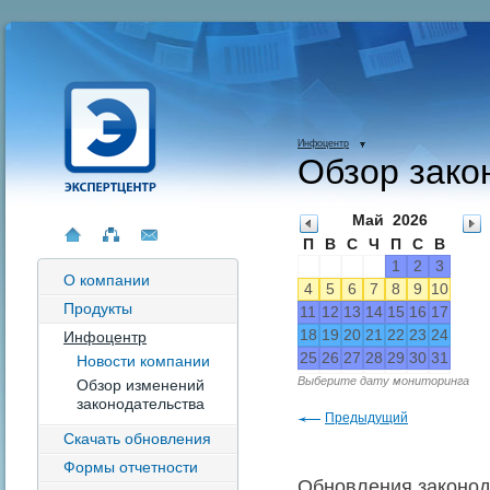
Инфоцентр
Обзор зако
Май
2026
П
В
С
Ч
П
С
В
1
2
3
О компании
4
5
6
7
8
9
10
Продукты
11
12
13
14
15
16
17
18
19
20
21
22
23
24
Инфоцентр
25
26
27
28
29
30
31
Новости компании
Выберите дату мониторинга
Обзор изменений
законодательства
Предыдущий
Скачать обновления
Формы отчетности
Обновления законода