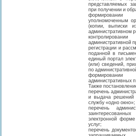
представляемых за
при получении и обр
формировании
уполномоченным ор
(копии, выписки 
административном р
контролирова
административной п
регистрации и расс
поданной в письме
единый портал элект
(или) сведений, пр
по административно
формировании
административных п
Также постановлени
перечень администр
и выдача решений 
службу «одно окно»;
перечень админис
заинтересованны
электронной форме
услуг;
перечень документо
запрашиваемы