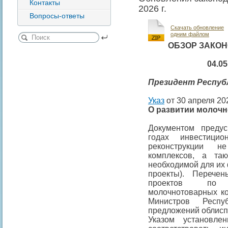
Контакты
2026 г.
Вопросы-ответы
Скачать обновление
одним файлом
ОБЗОР ЗАКО
04.05
Президент
Респуб
Указ
от 30 апреля 202
О развитии молочн
Документом преду
годах инвестици
реконструкции 
комплексов, а та
необходимой для их
проекты). Перече
проектов по в
молочнотоварных ко
Министров Респу
предложений облисп
Указом установле