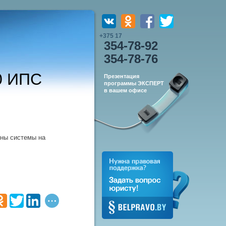
+375 17
354-78-92
354-78-76
0 ИПС
Презентация
программы ЭКСПЕРТ
в вашем офисе
ны системы на