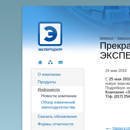
Инфоцентр
/
Новости 
Прекра
ЭКСП
24 мая 2010
О компании
С
25 мая 201
Продукты
новую верси
Подробную и
Инфоцентр
Компания «ЭК
Новости компании
Т/ф. (017) 254
Обзор изменений
законодательства
Скачать обновления
Формы отчетности
Назад к сп