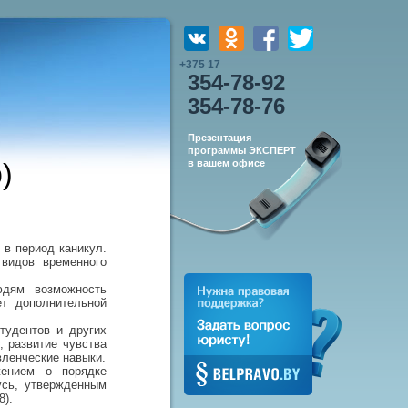
+375 17
354-78-92
354-78-76
Презентация
программы ЭКСПЕРТ
)
в вашем офисе
 в период каникул.
видов временного
юдям возможность
ет дополнительной
тудентов и других
, развитие чувства
вленческие навыки.
жением о порядке
усь, утвержденным
8).