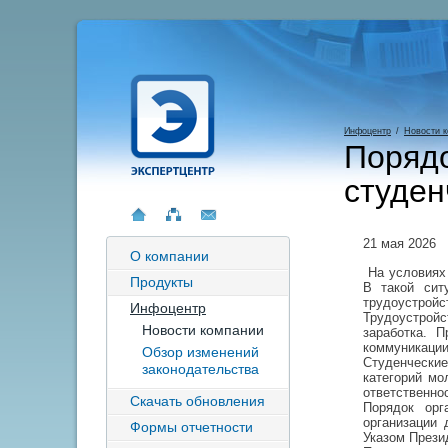
Инфоцентр
/
Новости 
Порядо
студен
21 мая 2026
О компании
На условиях 
Продукты
В такой сит
трудоустройс
Инфоцентр
Трудоустрой
Новости компании
заработка. 
коммуникации
Обзор изменений
Студенческие
законодательства
категорий мо
ответственно
Скачать обновления
Порядок орг
организации 
Формы отчетности
Указом Прези