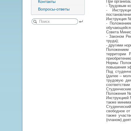
Контакты
При организа
- Трудовым к
Вопросы-ответы
- Инструкц
постановлен
Инструкция №
- Положение
обучающейся 
Совета Минис
- Законом Ре
труда);
- другими но
Положением 
территории 
приобретению
Нормы Полож
повышения эф
Под студенче
(далее – мол
трудовую дея
соответствии
Студенчески
Положения №
Инструкцией 
также минима
Студенчески
свободное от
также участв
(планом) деят