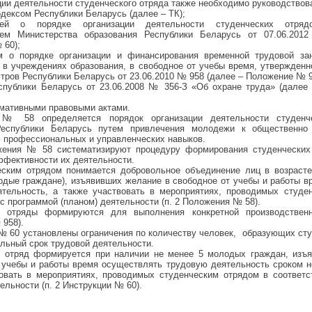
ции деятельности студенческого отряда также необходимо руководствов
одексом Республики Беларусь (далее – ТК);
ией о порядке организации деятельности студенческих отрядо
ием Министерства образования Республики Беларусь от 07.06.20
 60);
м о порядке организации и финансирования временной трудовой за
в учреждениях образования, в свободное от учебы время, утвержденн
тров Республики Беларусь от 23.06.2010 № 958 (далее – Положение № 9
спублики Беларусь от 23.06.2008 № 356-З «Об охране труда» (далее 
рмативными правовыми актами.
№ 58 определяется порядок организации деятельности студенч
Республики Беларусь путем привлечения молодежи к общественно 
 профессиональных и управленческих навыков.
ения № 58 систематизируют процедуру формирования студенческих
фективности их деятельности.
ским отрядом понимается добровольное объединение лиц в возрасте
одые граждане), изъявивших желание в свободное от учебы и работы 
тельность, а также участвовать в мероприятиях, проводимых студе
 с программой (планом) деятельности (п. 2 Положения № 58).
е отряды формируются для выполнения конкретной производственн
 958).
№ 60 установлены ограничения по количеству человек, образующих сту
льный срок трудовой деятельности.
й отряд формируется при наличии не менее 5 молодых граждан, изъ
 учебы и работы время осуществлять трудовую деятельность сроком н
овать в мероприятиях, проводимых студенческим отрядом в соответс
ельности (п. 2 Инструкции № 60).