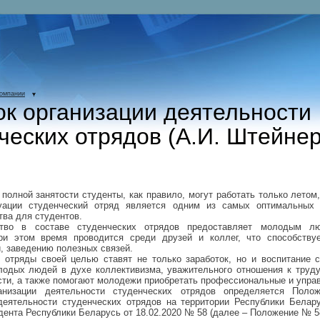
компании
к организации деятельности
ческих отрядов (А.И. Штейнер
полной занятости студенты, как правило, могут работать только летом,
уации студенческий отряд является одним из самых оптимальных 
тва для студентов.
ство в составе студенческих отрядов предоставляет молодым л
При этом время проводится среди друзей и коллег, что способству
, заведению полезных связей.
 отряды своей целью ставят не только заработок, но и воспитание с
лодых людей в духе коллективизма, уважительного отношения к труду
сти, а также помогают молодежи приобретать профессиональные и упра
анизации деятельности студенческих отрядов определяется Поло
деятельности студенческих отрядов на территории Республики Белар
дента Республики Беларусь от 18.02.2020 № 58 (далее – Положение № 5