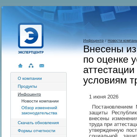
Инфоцентр
/
Новости компан
Внесены из
по оценке 
аттестации
условиям т
О компании
Продукты
Инфоцентр
1 июня 2026
Новости компании
Постановлением М
Обзор изменений
защиты Республи
законодательства
внесены изменени
Скачать обновления
труда при аттестац
утвержденную пос
Формы отчетности
социальной защи