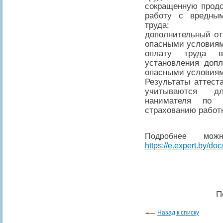
сокращенную продо
работу с вредны
труда;
дополнительный от
опасными условиям
оплату труда 
установления доп
опасными условиям
Результаты аттест
учитываются дл
нанимателя по п
страхованию работ
Подробнее мож
https://e.expert.by/do
П
Назад к списку