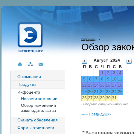
Инфоцентр
Обзор зако
Август
2024
П
В
С
Ч
П
С
В
1
2
3
4
О компании
5
6
7
8
9
10
11
Продукты
12
13
14
15
16
17
18
19
20
21
22
23
24
25
Инфоцентр
26
27
28
29
30
31
Новости компании
Выберите дату мониторинга
Обзор изменений
законодательства
Предыдущий
Скачать обновления
Формы отчетности
Обновления законода