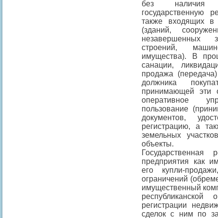
без наличия д
государственную р
также входящих в 
(зданий, сооруже
незавершенных з
строений, машин
имущества). В проц
санации, ликвидац
продажа (передача
должника покупат
принимающей эти о
оперативное уп
пользование (прини
документов, удос
регистрацию, а та
земельных участко
объекты.
Государственная 
предприятия как им
его купли-продаж
ограничений (обреме
имущественный комп
республиканской 
регистрации недви
сделок с ним по з