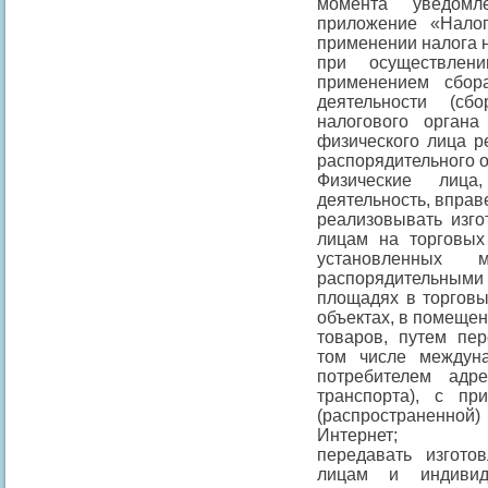
момента уведомл
приложение «Нало
применении налога 
при осуществлен
применением сбор
деятельности (с
налогового орган
физического лица р
распорядительного о
Физические лица
деятельность, вправ
реализовывать изг
лицам на торговых
установленных 
распорядительными
площадях в торговы
объектах, в помещен
товаров, путем пе
том числе междуна
потребителем ад
транспорта), с п
(распространенной
Интернет;
передавать изгот
лицам и индивид