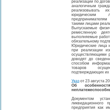
реализации по дого
аналогичным гражда
реализовывать и
юридическим 
предпринимателям 
такими лицами реал
Выпускаемые физи
ремесленную деят
выполняемые работы
обязательному подт
Юридические лица 
при реализации из
осуществляющими р
доводят до сведен
способом информа
товаров осуще
подтверждающих их к
Указ
от 23 августа 20
Об особеннос
неплатежеспособн
Документом уста
ликвидационного п
предприятия как и