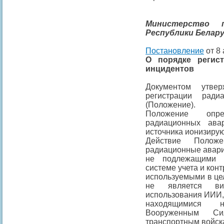
Министерство 
Республики Белар
Постановление
от 8 
О порядке регис
инцидентов
Документом утве
регистрации рад
(Положение).
Положение опре
радиационных ава
источника ионизиру
Действие Полож
радиационные авари
не подлежащими у
системе учета и кон
используемыми в це
не является ви
использования ИИИ
находящимися н
Вооруженным Си
транспортным войск