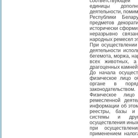
соответствующей 
единицы дополн
деятельности, поми
Республики Белар
предметов декорати
исторически сформи
неразрывно связа
народных ремесел эт
При осуществлении
деятельности испол
бегемота, моржа, на
всех животных, а
драгоценных камней 
До начала осущест
физическое лицо о
органе в поряд
законодательством.
Физическое лицо
ремесленной деяте
информации об этом 
реестры, базы и
системы и друг
осуществления иных
при осуществлен
применением налог