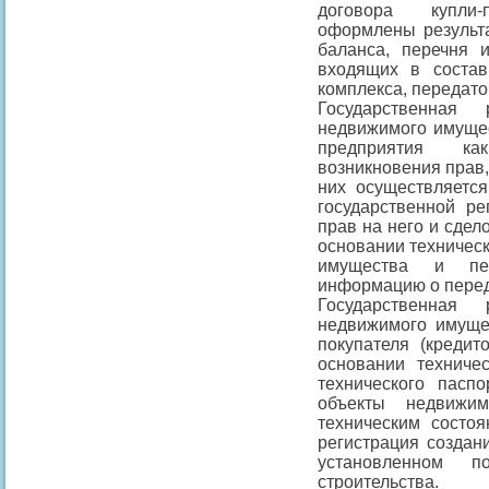
договора купли-
оформлены результа
баланса, перечня 
входящих в состав
комплекса, передато
Государственная 
недвижимого имущес
предприятия ка
возникновения прав,
них осуществляется
государственной ре
прав на него и сдел
основании техническ
имущества и пер
информацию о перед
Государственная 
недвижимого имуще
покупателя (кредит
основании техничес
технического пасп
объекты недвижи
техническим состоя
регистрация создан
установленном 
строительства.