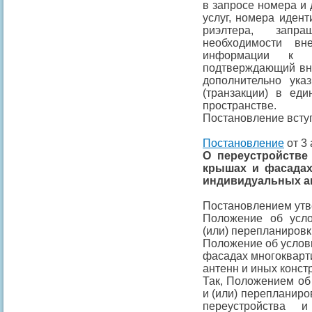
в запросе номера и 
услуг, номера иден
риэлтера, запр
необходимости вн
информации к за
подтверждающий вне
дополнительно ука
(транзакции) в ед
пространстве.
Постановление вступа
Постановление
от 3 
О переустройстве
крышах и фасада
индивидуальных ан
Постановлением ут
Положение об усло
(или) перепланировк
Положение об услови
фасадах многокварт
антенн и иных конст
Так, Положением об
и (или) перепланиро
переустройства 