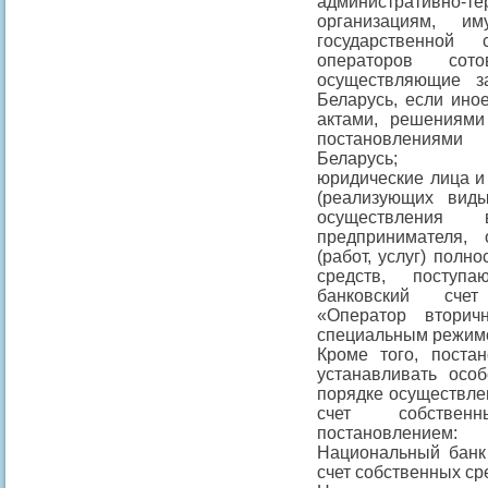
административно
организациям, и
государственной 
операторов сото
осуществляющие з
Беларусь, если ино
актами, решениями
постановлениями
Беларусь;
юридические лица и
(реализующих вид
осуществления 
предпринимателя,
(работ, услуг) полн
средств, поступ
банковский счет
«Оператор вторич
специальным режим
Кроме того, поста
устанавливать осо
порядке осуществлен
счет собственн
постановлением:
Национальный банк 
счет собственных ср