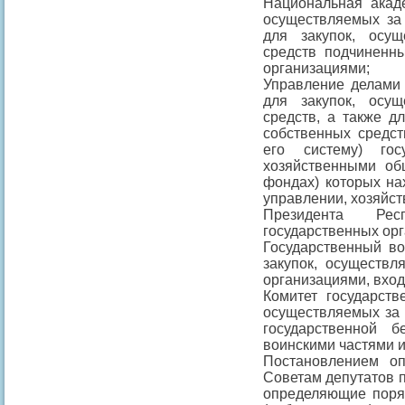
Национальная акаде
осуществляемых за 
для закупок, осу
средств подчиненн
организациями;
Управление делами 
для закупок, осу
средств, а также д
собственных средс
его систему) гос
хозяйственными об
фондах) которых на
управлении, хозяйс
Президента Рес
государственных орг
Государственный в
закупок, осуществл
организациями, вход
Комитет государств
осуществляемых за 
государственной 
воинскими частями и
Постановлением о
Советам депутатов 
определяющие поряд