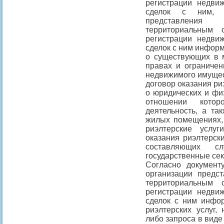
регистрации недви
сделок с ним, к
представления 
территориальным 
регистрации недви
сделок с ним инфор
о существующих в 
правах и ограничен
недвижимого имущес
договор оказания ри
о юридических и физ
отношении котор
деятельность, а та
жилых помещениях,
риэлтерские услу
оказания риэлтерски
составляющих сл
государственные сек
Согласно документ
организации предст
территориальным 
регистрации недви
сделок с ним инфо
риэлтерских услуг,
либо запроса в виде