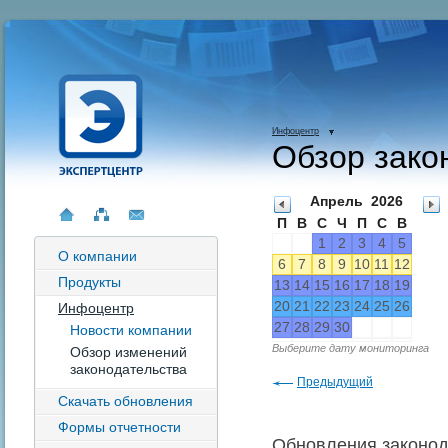
Инфоцентр
Обзор зако
Апрель
2026
П
В
С
Ч
П
С
В
1
2
3
4
5
О компании
6
7
8
9
10
11
12
Продукты
13
14
15
16
17
18
19
20
21
22
23
24
25
26
Инфоцентр
27
28
29
30
Новости компании
Выберите дату мониторинга
Обзор изменений
законодательства
Предыдущий
Скачать обновления
Формы отчетности
Обновления законода