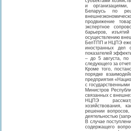
субъектами хозяйст
и организациями,
Беларусь по ре
внешнеэкономиче
продвижение това
экспертное сопро
барьеров, изъяти
осуществлению внеш
БелТПП и НЦПЭ ежег
иностранных дел 
показателей эффекти
– до 5 августа, по
следующего за отче
Кроме того, поста
порядке взаимодейс
предприятия «Нацио
с государственными
Министров Республи
связанных с внешне
НЦПЭ рассмат
хозяйствования, к
решении вопросов,
деятельностью (запр
В случае поступлени
содержащего вопро