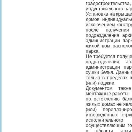
градостроительства,
индустриального пар
Установка на крыша
домов индивидуальн
исключением констру
после получения 
подразделения архи
администрации парк
жилой дом располож
парка.
Не требуется получ
подразделения ар
администрации пар
сушки белья. Данные
только в пределах 
(или) лоджии.
Документом также
монтажные работы:
по остеклению бал
жилых домах не явл
(или) переплани
утвержденных стру
исполнительного
осуществляющим го
в области архит