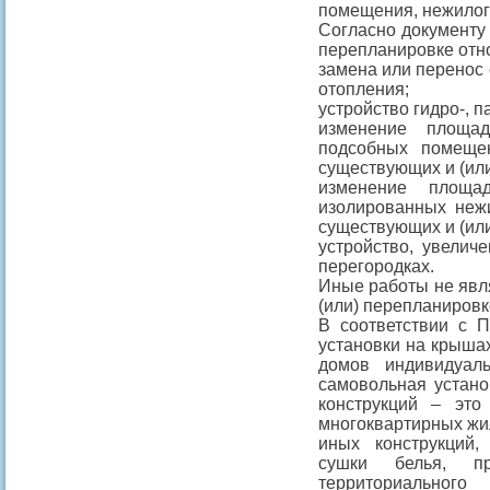
помещения, нежилог
Согласно документу 
перепланировке отн
замена или перенос 
отопления;
устройство гидро-, п
изменение площа
подсобных помеще
существующих и (или
изменение площа
изолированных неж
существующих и (или
устройство, увелич
перегородках.
Иные работы не явл
(или) перепланировк
В соответствии с 
установки на крыша
домов индивидуал
самовольная устано
конструкций – эт
многоквартирных жи
иных конструкций,
сушки белья, пр
территориальног