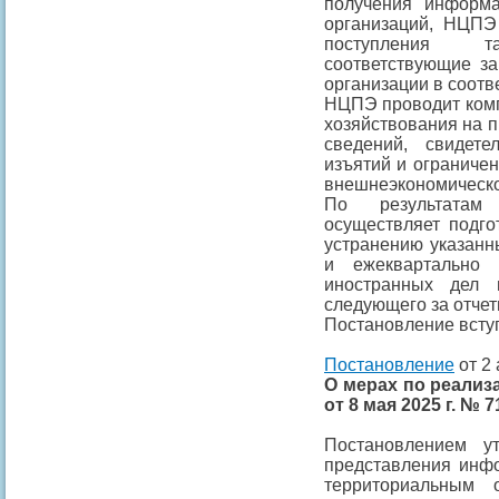
получения информа
организаций, НЦПЭ
поступления т
соответствующие за
организации в соотв
НЦПЭ проводит комп
хозяйствования на п
сведений, свидет
изъятий и ограниче
внешнеэкономическо
По результатам
осуществляет подго
устранению указанн
и ежеквартально 
иностранных дел 
следующего за отче
Постановление вступ
Постановление
от 2 
О мерах по реали
от 8 мая 2025 г. №
Постановлением у
представления инфо
территориальным 