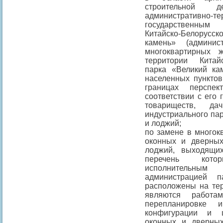
строительной д
административн
государственным
Китайско-Белорусск
камень» (админи
многоквартирных 
территории Китайс
парка «Великий ка
населенных пунктов
границах перспе
соответствии с его
товариществ, да
индустриального пар
и лоджий;
по замене в многок
оконных и дверных
лоджий, выходящи
перечень кото
исполнительным 
администрацией 
расположены на тер
являются работа
перепланировке 
конфигурации и 
оконных и дверных