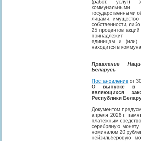
(работ, услуг) 
коммунальными 
государственными о
лицами, имущество 
собственности, либ
25 процентов акций
принадлежит адм
единицам и (или) 
находится в коммуна
Правление Наци
Беларусь
Постановление
от 30
О выпуске в о
являющихся зак
Республики Белар
Документом предусм
апреля 2026 г. пам
платежным средство
серебряную монету 
номиналом 20 рублей
нейзильберовую мо