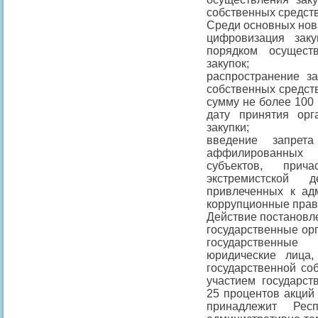
собственных средств
Среди основных нов
цифровизация зак
порядком осущест
закупок;
распространение за
собственных средств 
сумму не более 100 
дату принятия ор
закупки;
введение запрет
аффилированных
субъектов, прич
экстремистской д
привлеченных к адм
коррупционные пра
Действие постановле
государственные ор
государственные
юридические лица
государственной соб
участием государст
25 процентов акций
принадлежит Рес