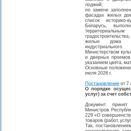
лоджий;
по замене заполне
фасадах жилых дом
список историко-
Беларусь, выпол
территориальным
градостроительства
жилые дома р
индустриальног
Министерством куль
и дверных проемов
указанием цвета, ма
Основные положения
июля 2026 г.
Постановление
от 7 
О порядке осущес
услуг) за счет соб
Документ приня
Министров Республи
229 «О совершенств
товаров (работ, услу
Так, постановление
осуществления заку