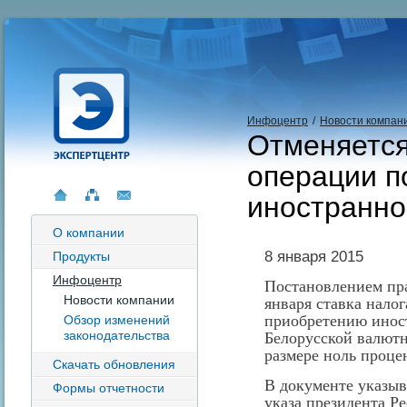
Инфоцентр
/
Новости компан
Отменяется
операции п
иностранн
О компании
8 января 2015
Продукты
Инфоцентр
Постановлением пра
Новости компании
января ставка нало
приобретению инос
Обзор изменений
законодательства
Белорусской валют
размере ноль проце
Скачать обновления
В документе указыв
Формы отчетности
указа президента Р