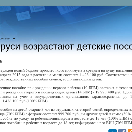
компании
руси возрастают детские пос
15
вержден новый бюджет прожиточного минимума в среднем на душу населения
 апреля 2015 года в расчете на месяц составит 1 428 100 руб. Соответственн
ов государственных пособий семьям, воспитывающим детей.
менное пособие при рождении первого ребенка (10 БПМ) составит с феврал
 при рождении второго и последующих детей (14 БПМ) - 19 993 400 руб. Еди
авшим на учет в государственных организациях здравоохранения до 1
 - 1 428 100 руб (100% БПМ).
особие на детей старше 3 лет из отдельных категорий семей, определяемых з
да (70% БПМ) с февраля составит 999 700 руб., на других детей в семье (50%
особие по уходу за ребенком-инвалидом в возрасте до 18 лет (100% БПМ) с
ное пособие на ребенка в возрасте до 18 лет, инфицированного ВИЧ (70% БПМ)