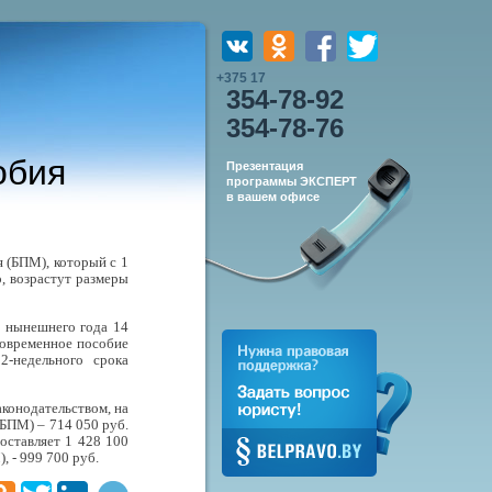
+375 17
354-78-92
354-78-76
обия
Презентация
программы ЭКСПЕРТ
в вашем офисе
 (БПМ), который с 1
о, возрастут размеры
я нынешнего года 14
новременное пособие
2-недельного срока
аконодательством, на
 БПМ) – 714 050 руб.
оставляет 1 428 100
, - 999 700 руб.