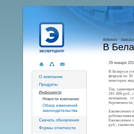
Инфоцентр
/
Новости 
В Бела
29 января 20
В Беларуси ут
февраля по 30
О компании
некоторых вид
Продукты
Так, единовре
Инфоцентр
281 000 руб.,
женщинам, ст
Новости компании
беременности,
Обзор изменений
законодательства
Ежемесячное п
ребенка-инвали
Скачать обновления
Ежемесячное п
руб.; ежемесяч
Формы отчетности