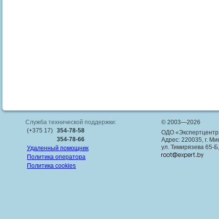
Служба технической поддержки:
© 2003—2026
(+375 17)
354-78-58
ОДО «Экспертцентр
354-78-66
Адрес: 220035, г. Ми
ул. Тимирязева 65-Б
Удаленный помощник
Политика оператора
Политика cookies