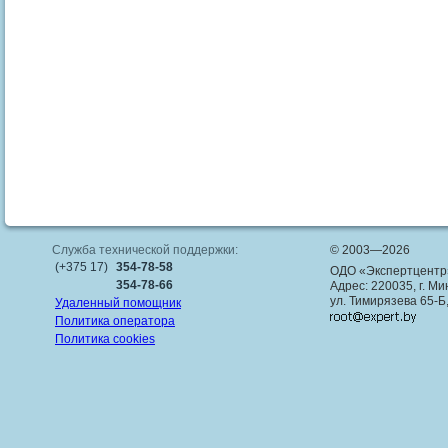
Служба технической поддержки:
© 2003—2026
(+375 17)
354-78-58
ОДО «Экспертцентр
354-78-66
Адрес: 220035, г. Ми
ул. Тимирязева 65-Б
Удаленный помощник
Политика оператора
Политика cookies