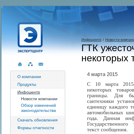
Инфоцентр
/
Новости компан
ГТК ужесто
некоторых 
4 марта 2015
О компании
С 10 марта 2015
Продукты
некоторых товаро
Инфоцентр
границы. Для бы
Новости компании
сантехники устан
Обзор изменений
единицу каждого то
законодательства
автомобильных ши
года. Данная ин
Скачать обновления
Государственного
Формы отчетности
текст сообщения.