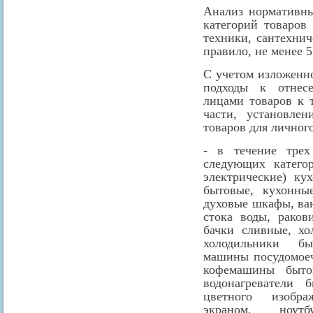
Анализ нормативны
категорий товаров
техники, сантехнич
правило, не менее 5
С учетом изложенно
подходы к отнес
лицами товаров к 
части, установле
товаров для личног
- в течение тре
следующих катего
электрические) ку
бытовые, кухонны
духовые шкафы, ва
стока воды, раков
бачки сливные, хо
холодильники бы
машины посудомое
кофемашины быто
водонагреватели 
цветного изобра
экраном, ноутбу