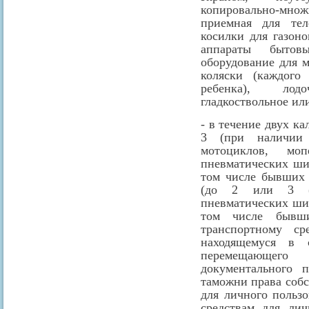
копировально-мн
приемная для тел
косилки для газон
аппараты бытовы
оборудование для 
коляски (каждого
ребенка), лод
гладкоствольное или
- в течение двух ка
3 (при наличии
мотоциклов, мо
пневматических ши
том числе бывших 
(до 2 или 3 (п
пневматических ши
том числе бывш
транспортному ср
находящемуся в с
перемещающего
документального 
таможни права собс
для личного польз
средствам для лич