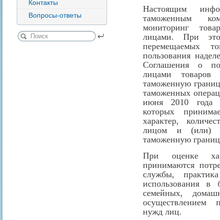
Контакты
Настоящим инфо
Вопросы-ответы
таможенным ком
мониторинг това
лицами. При это
перемещаемых т
пользования надел
Соглашения о по
лицами товаров 
таможенную границ
таможенных операц
июня 2010 года 
которых принима
характер, количес
лицом и (или) 
таможенную границ
При оценке хар
принимаются потре
службы, практик
использования в 
семейных, дома
осуществлением п
нужд лиц.