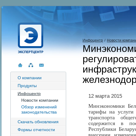
Инфоцентр
/
Новости компан
Минэкономи
регулирова
инфрастру
железнодор
О компании
Продукты
Инфоцентр
12 марта 2015
Новости компании
Минэкономики Бела
Обзор изменений
тарифы на услуги
законодательства
транспорта обще
Скачать обновления
содержится в по
Республики Белару
Формы отчетности
внесении изменен