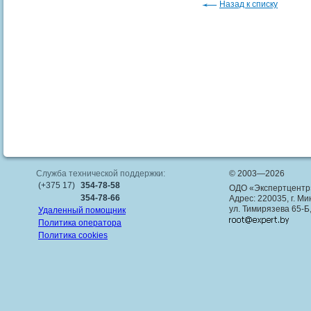
Назад к списку
Служба технической поддержки:
© 2003—2026
(+375 17)
354-78-58
ОДО «Экспертцентр
354-78-66
Адрес: 220035, г. Ми
ул. Тимирязева 65-Б
Удаленный помощник
Политика оператора
Политика cookies