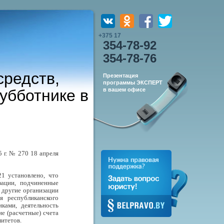
+375 17
354-78-92
354-78-76
средств,
Презентация
программы ЭКСПЕРТ
убботнике в
в вашем офисе
 г. № 270 18 апреля
1 установлено, что
зации, подчиненные
 другие организации
я республиканского
ками, деятельность
ие (расчетные) счета
митетов.