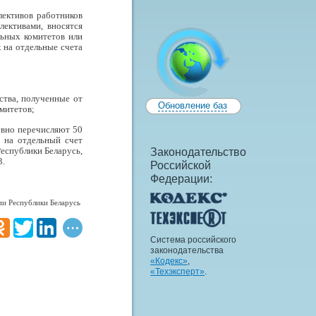
лективов работников
лективами, вносятся
ьных комитетов или
 на отдельные счета
ства, полученные от
Обновление баз
митетов;
евно перечисляют 50
 на отдельный счет
еспублики Беларусь,
Законодательство
3.
Российской
Федерации:
и Республики Беларусь
Система российского
законодательства
«Кодекс»
,
«Техэксперт»
.