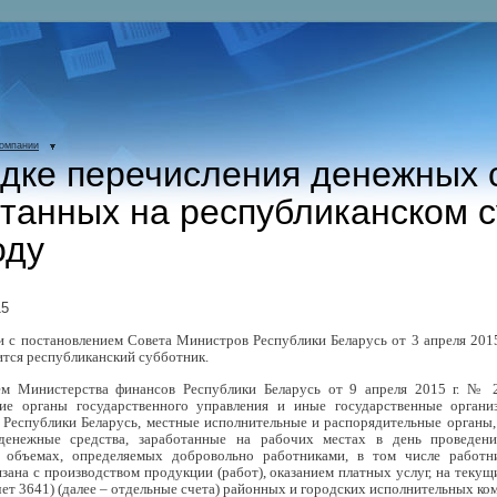
компании
дке перечисления денежных 
танных на республиканском с
оду
15
и с постановлением Совета Министров Республики Беларусь от 3 апреля 2015
ится республиканский субботник.
ем Министерства финансов Республики Беларусь от 9 апреля 2015 г. № 2
кие органы государственного управления и иные государственные органи
 Республики Беларусь, местные исполнительные и распорядительные органы,
денежные средства, заработанные на рабочих местах в день проведени
в объемах, определяемых добровольно работниками, в том числе работни
язана с производством продукции (работ), оказанием платных услуг, на текущ
ет 3641) (далее – отдельные счета) районных и городских исполнительных ко