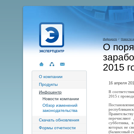
Инфоцентр
/
Новости 
О поря
зарабо
2015 г
О компании
16 апреля 20
Продукты
В соответстви
Инфоцентр
2015 г. провод
Новости компании
Постановлени
Обзор изменений
республиканс
законодательства
Правительству
перечисляют 
Скачать обновления
субботника, 
которых не св
Формы отчетности
(балансовый сч