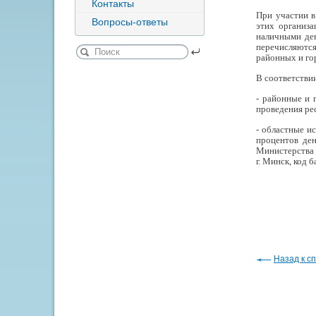
Контакты
При участии в
Вопросы-ответы
этих организа
наличными де
перечисляются
районных и го
В соответстви
- районные и 
проведения ре
- областные и
процентов ден
Министерства 
г. Минск, код
Назад к сп