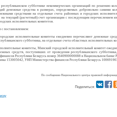
 республиканском субботнике некоммерческих организаций по решению кол
ций денежные средства в размерах, определяемых добровольно самими кол
нежными средствами на отдельные счета районных и городских исполнител
 на текущий (расчетный) счет организации с последующим перечислением их
родских исполнительных комитетов.
и с постановлением:
городские исполнительные комитеты ежедневно перечисляют денежные сред
спубликанского субботника, на отдельные счета областных исполнительных ко
сполнительные комитеты, Минский городской исполнительный комитет ежедн
ежных средств, поступивших от проведения республиканского субботника,
финансов Республики Беларусь номер 3640900000088 в Национальном банке Р
 банка 153005042, УНП Министерства финансов Республики Беларусь 10069190
По сообщению Национального центра правовой информаци
Поделиться:
иску