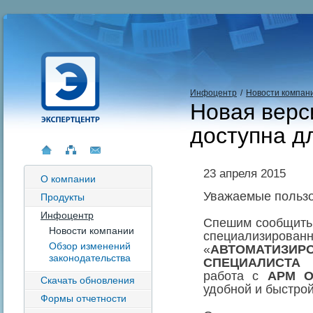
Инфоцентр
/
Новости компан
Новая верс
доступна д
23 апреля 2015
О компании
Уважаемые пользо
Продукты
Инфоцентр
Спешим сообщить 
Новости компании
специализ
Обзор изменений
«
АВТОМАТИЗИ
законодательства
СПЕЦИАЛИСТА 
работа с
АРМ О
Скачать обновления
удобной и быстрой
Формы отчетности