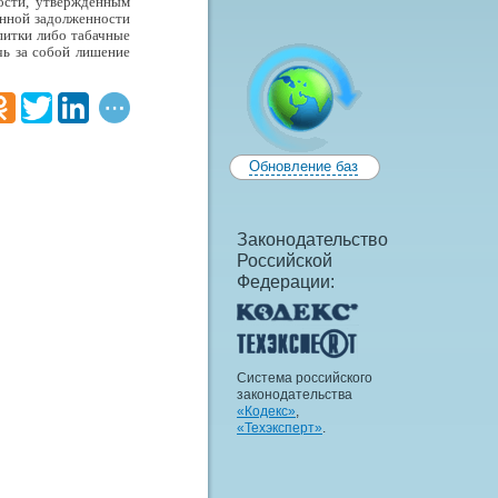
ости, утвержденным
ченной задолженности
апитки либо табачные
чь за собой лишение
Обновление баз
Законодательство
Российской
Федерации:
Система российского
законодательства
«Кодекс»
,
«Техэксперт»
.