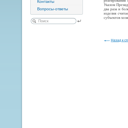
реагирования 
Контакты
Указом Презид
Вопросы-ответы
два раза и бо
изделия счита
субъектов хоз
Назад к сп