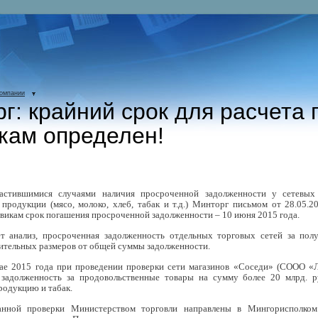
компании
г: крайний срок для расчета 
кам определен!
астившимися случаями наличия просроченной задолженности у сетевых
продукции (мясо, молоко, хлеб, табак и т.д.) Минторг письмом от 28.05
евикам срок погашения просроченной задолженности – 10 июня 2015 года.
ет анализ, просроченная задолженность отдельных торговых сетей за по
чительных размеров от общей суммы задолженности.
ае 2015 года при проведении проверки сети магазинов «Соседи» (СООО «Л
 задолженность за продовольственные товары на сумму более 20 млрд. ру
родукцию и табак.
нной проверки Министерством торговли направлены в Мингорисполком