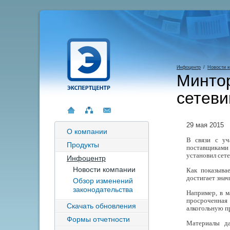
Инфоцентр
/
Новости 
Минтор
сетеви
29 мая 2015
О компании
В связи с уч
Продукты
поставщиками 
установил сет
Инфоцентр
Новости компании
Как показыва
достигает зна
Обзор изменений
законодательства
Например, в м
просроченная
Скачать обновления
алкогольную п
Формы отчетности
Материалы да