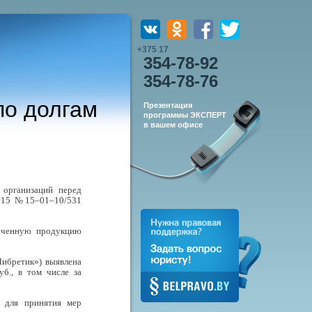
+375 17
354-78-92
354-78-76
по долгам
Презентация
программы ЭКСПЕРТ
в вашем офисе
 организаций перед
.2015 №15–01–10/531
лученную продукцию
ибретик») выявлена
б., в том числе за
 для принятия мер