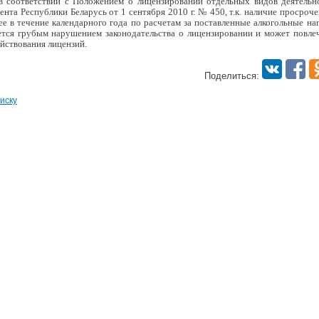
в соответствии с Положением о лицензировании отдельных видов деятельн
ента Республики Беларусь от 1 сентября 2010 г. № 450, т.к. наличие просро
лее в течение календарного года по расчетам за поставленные алкогольные н
ется грубым нарушением законодательства о лицензировании и может повле
яйствования лицензий.
Поделиться:
иску