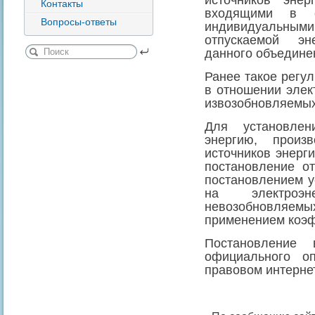
источников эне
Контакты
входящими в с
Вопросы-ответы
индивидуальн
отпускаемой эн
данного объедине
Ранее такое регу
в отношении элек
извозобновляемых
Для установлен
энергию, произ
источников энерг
постановление о
постановлением 
на электроэ
невозобновляемых
применением коэ
Постановление
официального о
правовом интерне