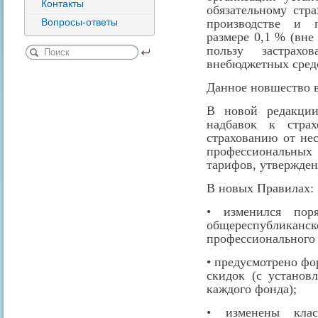
Контакты
обязательному стр
Вопросы-ответы
производстве и 
размере 0,1 % (вне
пользу застрах
внебюджетных средс
Данное новшество вс
В новой редакции
надбавок к стра
страхованию от не
профессиональны
тарифов, утвержде
В новых Правилах:
• изменился пор
общереспубликан
профессионального 
• предусмотрено ф
скидок (с установ
каждого фонда);
• изменены клас