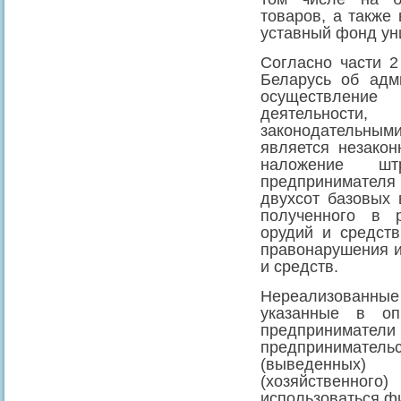
товаров, а также
уставный фонд ун
Согласно части 2
Беларусь об адм
осуществлен
деятельности
законодательны
является незакон
наложение шт
предпринимател
двухсот базовых 
полученного в р
орудий и средст
правонарушения и
и средств.
Нереализованные
указанные в оп
предпринима
предприниматель
(выведенных)
(хозяйственно
использоваться ф