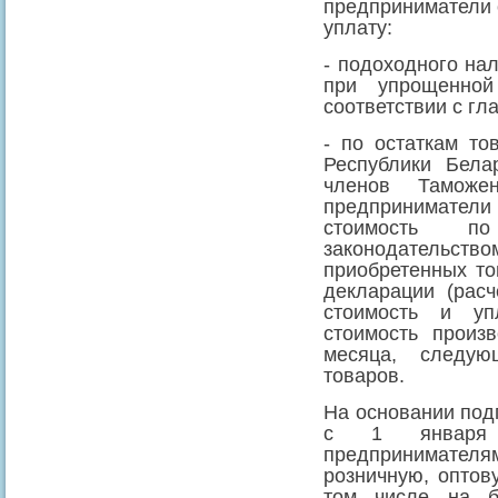
предприниматели 
уплату:
- подоходного на
при упрощенной
соответствии с гл
- по остаткам то
Республики Бела
членов Таможен
предприниматели 
стоимость по
законодательс
приобретенных то
декларации (рас
стоимость и уп
стоимость произ
месяца, следую
товаров.
На основании подп
с 1 января 
предпринимател
розничную, оптов
том числе на бе