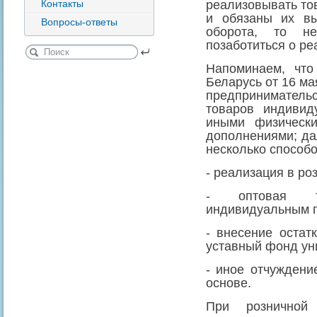
Контакты
реализовывать тов
и обязаны их вы
Вопросы-ответы
оборота, то н
позаботиться о ре
Напоминаем, что
Беларусь от 16 ма
предприниматель
товаров индивид
иными физическ
дополнениями; да
несколько способо
- реализация в ро
- оптовая т
индивидуальным 
- внесение остат
уставный фонд ун
- иное отчуждени
основе.
При розничной 