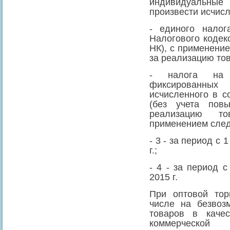
индивидуальны
произвести исчисл
- единого налог
Налогового кодек
НК), с применен
за реализацию тов
- налога на 
фиксированны
исчисленного в с
(без учета пов
реализацию то
применением сле
- 3 - за период с 
г.;
- 4 - за период с
2015 г.
При оптовой тор
числе на безвоз
товаров в каче
коммерческой 