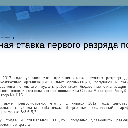
компании
ая ставка первого разряда 
 2017 года установлена тарифная ставка первого разряда д
 бюджетных организаций и иных организаций, получающих субс
равнены по оплате труда к работникам бюджетных организаций,
ющее решение закреплено
постановлением Совета Министров Республ
 года № 1115
.
 также предусмотрено, что с 1 января 2017 года действ
рованные доплаты работникам бюджетных организаций, тари
 размерах Br8,6-5,7.
ву труда и социальной защиты поручено установить разм
ованных доплат.