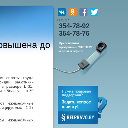
+375 17
354-78-92
354-78-76
повышена до
Презентация
программы ЭКСПЕРТ
в вашем офисе
ля оплаты труда
идии, работники
 в размере Br31.
ики Беларусь от 30
уют ежемесячные
фицируемых 1-17
еры ежемесячных