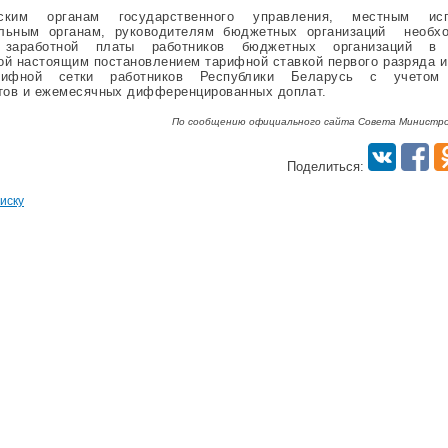
нским органам государственного управления, местным ис
ельным органам, руководителям бюджетных организаций необхо
 заработной платы работников бюджетных организаций в 
ой настоящим постановлением тарифной ставкой первого разряда 
рифной сетки работников Республики Беларусь с учетом 
ов и ежемесячных дифференцированных доплат.
По сообщению официального сайта Совета Министро
Поделиться:
иску