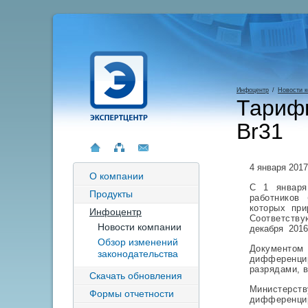
Инфоцентр
/
Новости 
Тарифн
Br31
4 января 2017
О компании
С 1 января
Продукты
работников
которых при
Инфоцентр
Соответству
Новости компании
декабря 2016
Обзор изменений
Документом
законодательства
дифференци
разрядами, в
Скачать обновления
Министерст
Формы отчетности
дифференцир