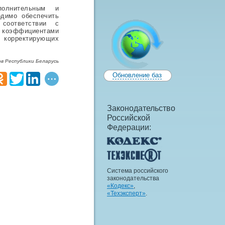
полнительным и
димо обеспечить
соответствии с
и коэффициентами
корректирующих
в Республики Беларусь
Обновление баз
Законодательство
Российской
Федерации:
Система российского
законодательства
«Кодекс»
,
«Техэксперт»
.