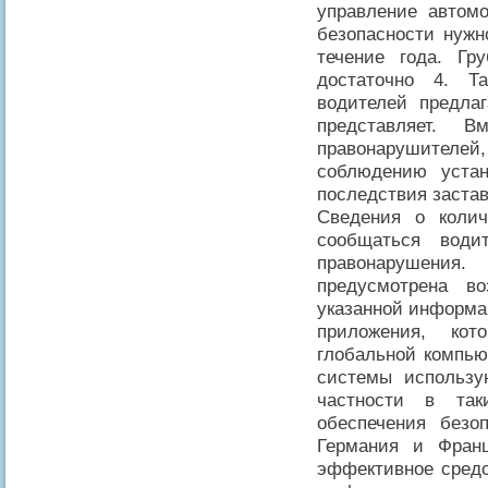
управление автом
безопасности нужн
течение года. Гр
достаточно 4. Т
водителей предла
представляет. 
правонарушителе
соблюдению устан
последствия заста
Сведения о колич
сообщаться води
правонарушения
предусмотрена во
указанной информа
приложения, кот
глобальной компью
системы использу
частности в так
обеспечения безо
Германия и Франц
эффективное сред