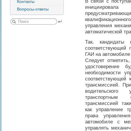
В связи с поступ
Контакты
инициировал
Вопросы-ответы
предусматрива
квалификационного
управления механ
автоматической тр
Так, кандидаты 
соответствующей п
ГАИ на автомобиле
Следует отметить,
удостоверение б
необходимости уп
соответствующей к
трансмиссией. При
водительского 
транспортным 
трансмиссией так
как управление т
права управлен
автомобиле с мех
управлять механи