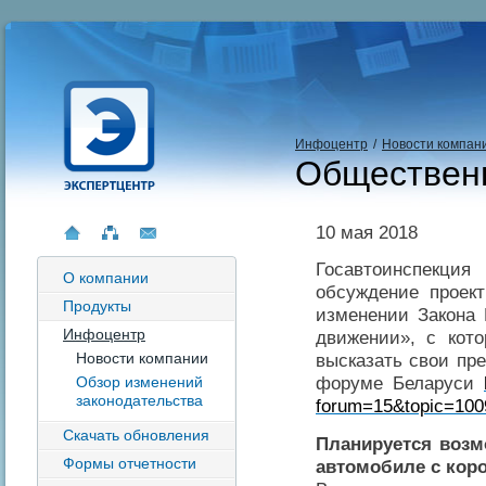
Инфоцентр
/
Новости компан
Обществен
10 мая 2018
Госавтоинспекц
О компании
обсуждение проек
Продукты
изменении Закона
Инфоцентр
движении», с кот
Новости компании
высказать свои пр
форуме Беларуси
Обзор изменений
законодательства
forum=15&topic=100
Скачать обновления
Планируется возм
Формы отчетности
автомобиле с кор