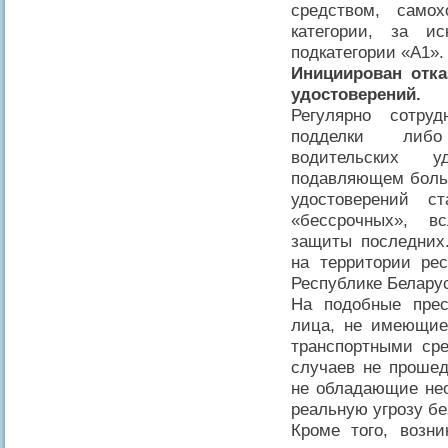
средством, само
категории, за и
подкатегории «A1»
Инициирован отка
удостоверений.
Регулярно сотру
подделки либо
водительских 
подавляющем больш
удостоверений с
«бессрочных», в
защиты последних
на территории ре
Республике Беларус
На подобные прес
лица, не имеющие
транспортными сре
случаев не проше
не обладающие не
реальную угрозу б
Кроме того, возн