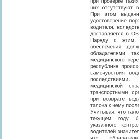
при проверке таких
них отсутствуют 
При этом выданн
удостоверение пор
водителя, вследст
доставляется в ОВ
Наряду с этим, 
обеспечения дол
обладателями так
медицинского пер
республике проис
самочувствия во
последствиями.
медицинской спр
транспортными ср
при возврате вод
талона к нему посл
Учитывая, что тал
текущем году бу
указанного контр
водителей значител
что обладатели