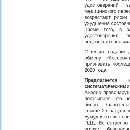
удостоверений з
медицинского пере
возрастают риски
ухудшения состоян
Кроме того, в з
удостоверения,
недействительным
С целью создания 
обмену «бессрочн
признавать послед
2020 года.
Предлагаетс
систематическими
Анализ правонару
показывает, что 
писан. Значител
свыше 25 нарушени
«умудряются» сове
ПДД. Естественно
угрозу безопа