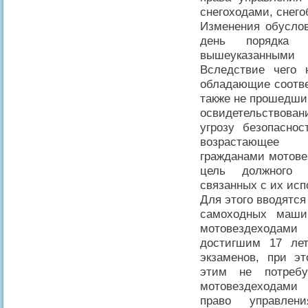
снегоходами, снег
Изменения обусло
день порядка 
вышеуказанными
Вследствие чего 
обладающие соотве
также не прошедши
освидетельствова
угрозу безопасно
возрастающее 
гражданами мотове
цель должного у
связанных с их ис
Для этого вводятся
самоходных маши
мотовездеходами
достигшим 17 лет
экзаменов, при э
этим не потребу
мотовездеходами
право управлен