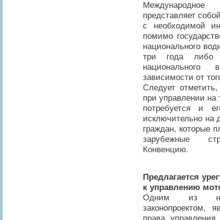
Международное 
представляет собой
с необходимой и
помимо государств
национального вод
три года либо 
национального в
зависимости от тог
Следует отметить,
при управлении на
потребуется и е
исключительно на 
граждан, которые 
зарубежные ст
Конвенцию.
Предлагается уре
к управлению мот
Одним из ново
законопроектом, 
права управления