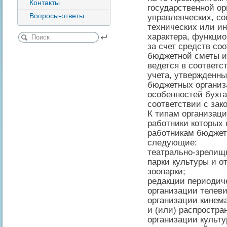
Контакты
государственной о
Вопросы-ответы
управленческих, со
технических или и
характера, функци
за счет средств со
бюджетной сметы и 
ведется в соответс
учета, утвержденны
бюджетных организа
особенностей бухга
соответствии с зак
К типам организац
работники которых 
работникам бюджет
следующие:
театрально-зрелищ
парки культуры и о
зоопарки;
редакции периодич
организации телев
организации кинем
и (или) распростр
организации культу