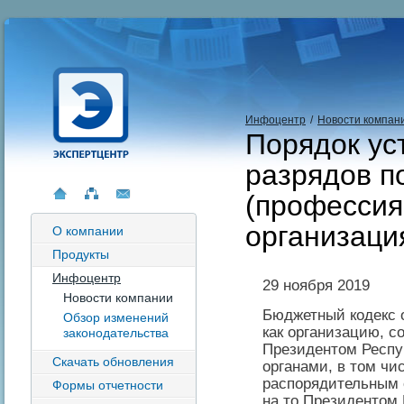
Инфоцентр
/
Новости компан
Порядок ус
разрядов п
(профессия
организаци
О компании
Продукты
Инфоцентр
29 ноября 2019
Новости компании
Бюджетный кодекс 
Обзор изменений
как организацию, с
законодательства
Президентом Респу
Скачать обновления
органами, в том ч
распорядительным 
Формы отчетности
на то Президентом