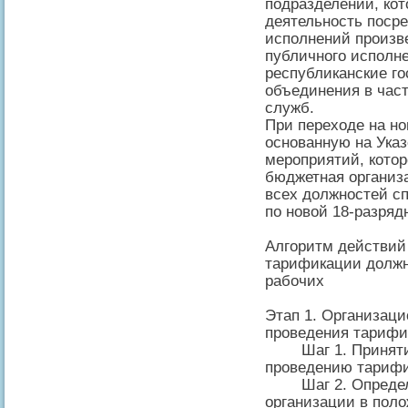
подразделений, ко
деятельность поср
исполнений произве
публичного исполн
республиканские г
объединения в час
служб.
При переходе на но
основанную на Указ
мероприятий, котор
бюджетная организ
всех должностей с
по новой 18-разряд
Алгоритм действий
тарификации должн
рабочих
Этап 1. Организац
проведения тарифи
Шаг 1. Принятие 
проведению тарифи
Шаг 2. Определен
организации в поло