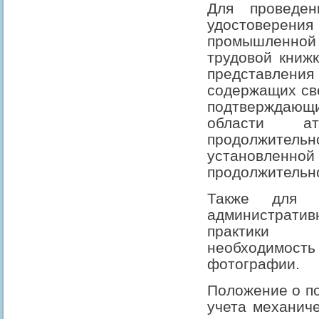
Для проведе
удостоверен
промышленной 
трудовой книж
представлени
содержащих св
подтверждающи
области а
продолжительно
установлен
продолжительно
Также для о
административ
практики 
необходимост
фотографии.
Положение о по
учета механиче