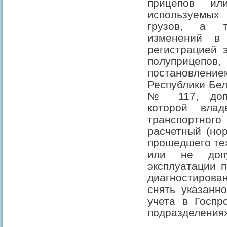
прицепов ил
используемы
грузов, а т
изменений в
регистрацией 
полуприце
постановле
Республики Бел
№ 117, допо
которой влад
транспортного
расчетный (но
прошедшего те
или не доп
эксплуатации п
диагностирован
снять указанн
учета в Госпр
подразделениях