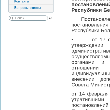
Контакты
постановлени
Вопросы-ответы
Республики Б
Постановле
постановле
Республики Бел
•
от 17 
утвержден
администр
осуществля
органами и 
отношении
индивидуаль
внесении доп
Совета Минист
от 14 февраля
утративши
постановле