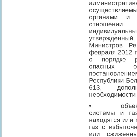
администр
осуществля
органами и 
отношении
индивидуаль
утвержденны
Министров Ре
февраля 2012 г
о порядке р
опасных об
постановле
Республики Бел
613, допо
необходимости 
•
объе
системы и газ
находятся или 
газ с избыточ
или сжиженн