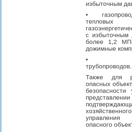
избыточным дав
•
газопрово
тепловых
газоэнергетиче
с избыточным 
более 1,2 МПа
дожимные комп
•
трубопроводов.
Также для р
опасных объек
безопасности 
представле
подтверждающ
хозяйственно
управления 
опасного объек