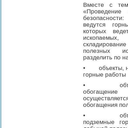
Вместе с тем
«Проведение 
безопасност
ведутся горн
которых веде
ископаемы
складирован
полезных ис
разделить по н
•
объекты, 
горные работы 
•
об
обогащение
осуществляет
обогащения пол
•
об
подземные го