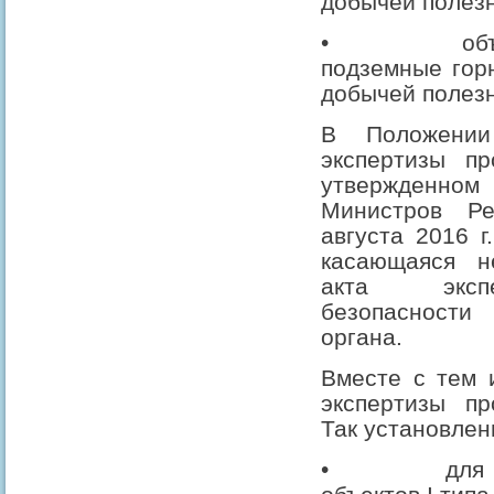
добычей полезн
•
об
подземные гор
добычей полезн
В Положении
экспертизы пр
утвержденно
Министров Р
августа 2016 
касающаяся н
акта эксп
безопасности 
органа.
Вместе с тем 
экспертизы пр
Так установлен
•
для