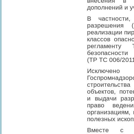
внесения в 
дополнений и у
В частности,
разрешения (
реализации пир
классов опасн
регламенту
безопасности 
(ТР ТС 006/2011
Исключен
Госпромнадзо
строительства
объектов, пот
и выдачи разр
право веден
организациям,
полезных иско
Вместе с т