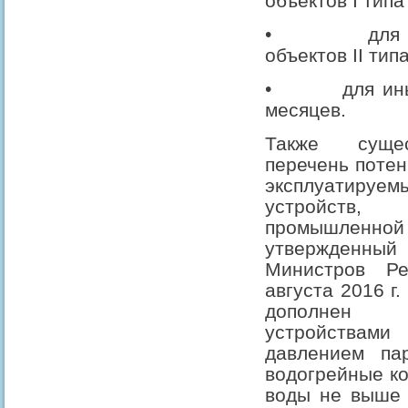
объектов I типа
•
для
объектов II тип
•
для ин
месяцев.
Также сущес
перечень потен
эксплуатиру
устройств, 
промышлен
утвержденны
Министров Р
августа 2016 г
дополнен 
устройствам
давлением п
водогрейные ко
воды не выше 