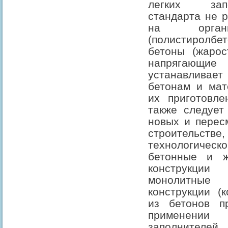
легких зап
стандарта не 
на органи
(полистиролбе
бетоны (жарос
напрягающи
устанавливает
бетонам и мат
их приготовле
также следует
новых и перес
строитель
технологическ
бетонные и ж
конструкции 
монолитные
конструкции (к
из бетонов п
применении 
заполнителей.