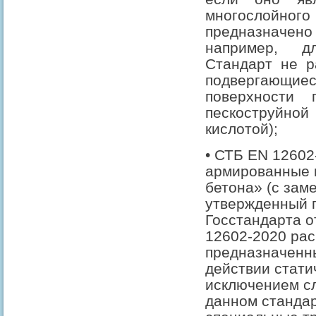
многослойного
предназначено
например, д
Стандарт не р
подвергающи
поверхности 
пескоструйно
кислотой);
• СТБ EN 12602
армированные и
бетона» (с зам
утвержденный 
Госстандарта о
12602-2020 рас
предназначенны
действии статич
исключением сл
данном станда