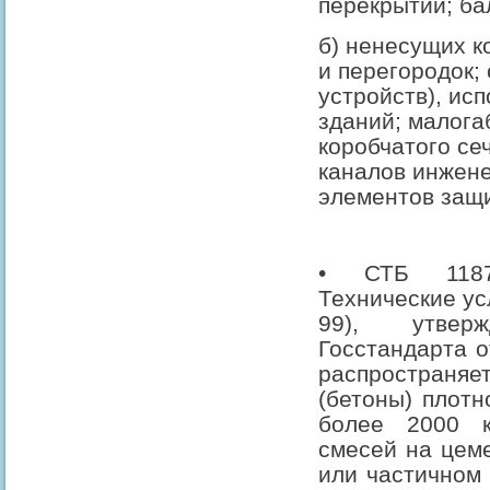
перекрытий; бал
б) ненесущих к
и перегородок;
устройств), ис
зданий; малога
коробчатого се
каналов инжен
элементов защ
• СТБ 1187
Технические ус
99), утверж
Госстандарта о
распростран
(бетоны) плотн
более 2000 к
смесей на цем
или частичном