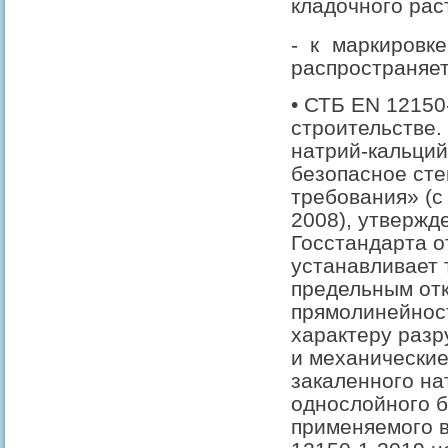
кладочного рас
- к маркировк
распространяет
• СТБ EN 12150
строительстве.
натрий-кальци
безопасное сте
требования» (с
2008), утверж
Госстандарта о
устанавливает 
предельным от
прямолинейност
характеру разр
и механические
закаленного на
однослойного б
применяемого в