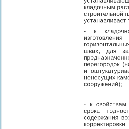
устанавливающ
кладочным рас
строительной п
устанавливает 
- к кладочн
изготовлен
горизонтальны
швах, для за
предназначенно
перегородок (
и оштукатурив
ненесущих каме
сооружений);
- к свойствам
срока годнос
содержания во
корректиров