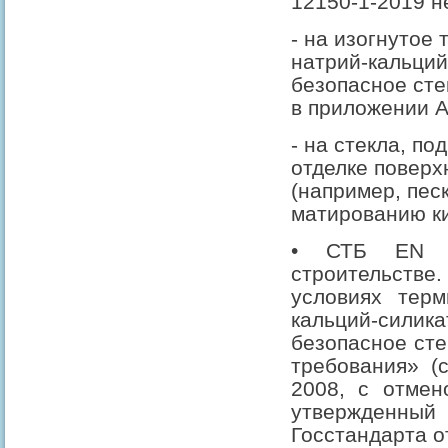
12150-1-2019 н
- на изогнутое
натрий-кальци
безопасное ст
в приложении А
- на стекла, п
отделке поверх
(например, пес
матированию ки
• СТБ EN 1
строительств
условиях терм
кальций-си
безопасное сте
требования» (
2008, с отмен
утвержден
Госстандарта о