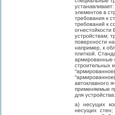
специальные тр
устанавливает:
элементов в ст
требования к с
требований к с
огнестойкости 
устройствам; т
поверхности на
например, к об
плиткой. Станд
армированные 
строительных к
"армированное(-
"армированное(
автоклавного я
применяемые п
для устройства
а) несущих ко
несущих стен;