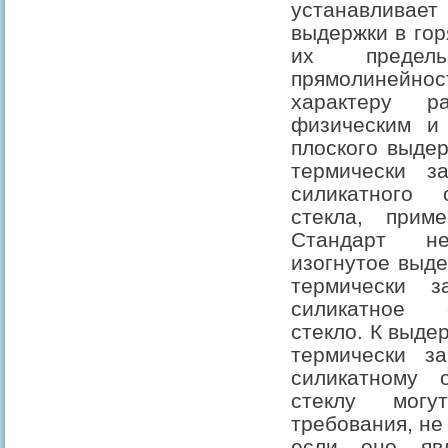
устанавливае
выдержки в гор
их предел
прямолинейн
характеру 
физическим и 
плоского выдер
термически за
силикатного 
стекла, приме
Стандарт н
изогнутое выде
термически за
силикатное 
стекло. К выде
термически за
силикатному 
стеклу могу
требования, не
если оно явл