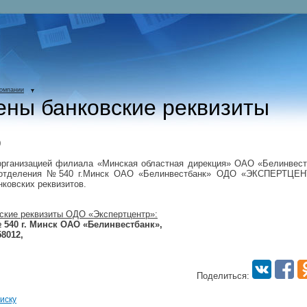
компании
ны банковские реквизиты
0
организацией филиала «Минская областная дирекция» ОАО «Белинвест
 отделения №540 г.Минск ОАО «Белинвестбанк» ОДО «ЭКСПЕРТЦЕ
нковских реквизитов.
ские реквизиты ОДО «Экспертцентр»:
 540 г. Минск ОАО «Белинвестбанк»,
58012,
Поделиться:
иску