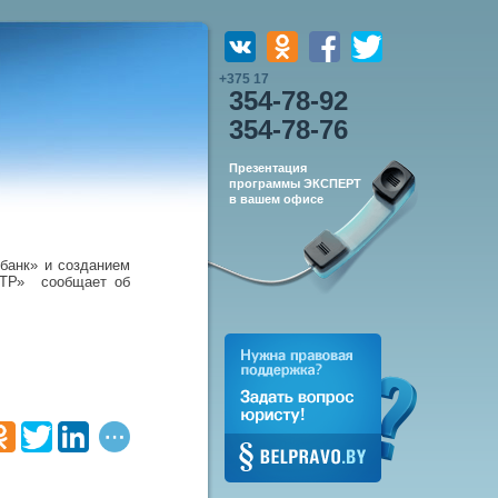
+375 17
354-78-92
354-78-76
Презентация
программы ЭКСПЕРТ
в вашем офисе
банк» и созданием
НТР» сообщает об