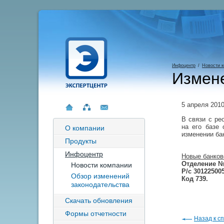
Инфоцентр
/
Новости 
Измене
5 апреля 201
В связи с ре
на его базе
О компании
изменении ба
Продукты
Инфоцентр
Новые банков
Отделение №
Новости компании
Р/с 30122500
Обзор изменений
Код 739.
законодательства
Скачать обновления
Формы отчетности
Назад к сп