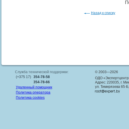
П
Назад к списку
Служба технической поддержки:
© 2003—2026
(+375 17)
354-78-58
ОДО «Экспертцентр
354-78-66
Адрес: 220035, г. Ми
ул. Тимирязева 65-Б
Удаленный помощник
Политика оператора
Политика cookies