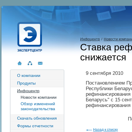
Инфоцентр
/
Новости компан
Ставка ре
снижается
9 сентября 2010
О компании
Постановлением Пр
Продукты
Республики Беларус
Инфоцентр
рефинансирования 
Новости компании
Беларусь" с 15 сен
Обзор изменений
рефинансирования 
законодательства
Скачать обновления
П
Формы отчетности
Назад к списку