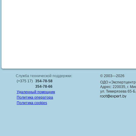
Служба технической поддержки:
© 2003—2026
(+375 17)
354-78-58
ОДО «Экспертцентр
354-78-66
Адрес: 220035, г. Ми
ул. Тимирязева 65-Б
Удаленный помощник
Политика оператора
Политика cookies