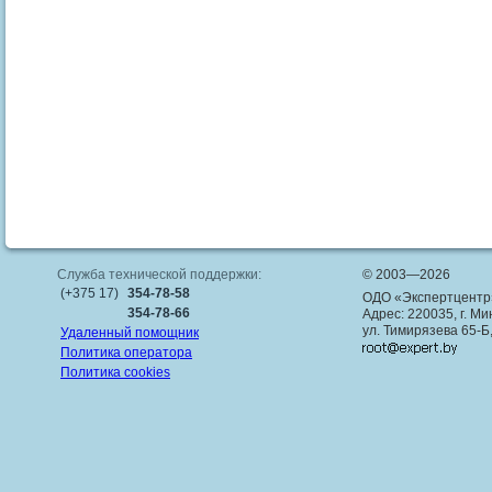
Служба технической поддержки:
© 2003—2026
(+375 17)
354-78-58
ОДО «Экспертцентр
354-78-66
Адрес: 220035, г. Ми
ул. Тимирязева 65-Б
Удаленный помощник
Политика оператора
Политика cookies