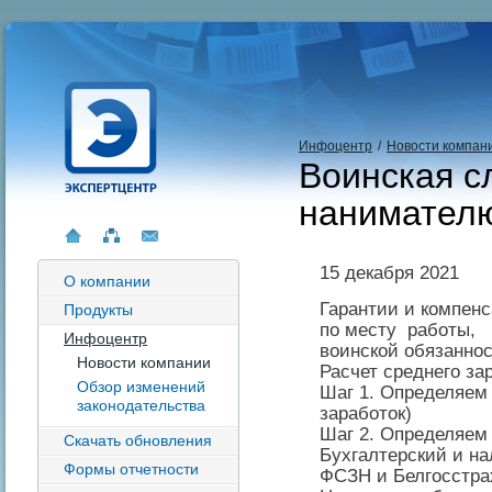
Инфоцентр
/
Новости компан
Воинская с
нанимател
15 декабря 2021
О компании
Гарантии и компен
Продукты
по месту работы, 
Инфоцентр
воинской обязанно
Новости компании
Расчет среднего за
Обзор изменений
Шаг 1. Определяем
законодательства
заработок)
Шаг 2. Определяем
Скачать обновления
Бухгалтерский и на
Формы отчетности
ФСЗН и Белгосстра