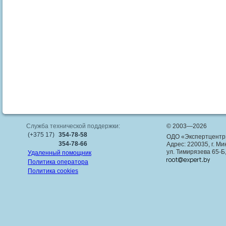
Служба технической поддержки:
© 2003—2026
(+375 17)
354-78-58
ОДО «Экспертцентр
354-78-66
Адрес: 220035, г. Ми
ул. Тимирязева 65-Б
Удаленный помощник
Политика оператора
Политика cookies