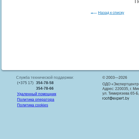
П
Назад к списку
Служба технической поддержки:
© 2003—2026
(+375 17)
354-78-58
ОДО «Экспертцентр
354-78-66
Адрес: 220035, г. Ми
ул. Тимирязева 65-Б
Удаленный помощник
Политика оператора
Политика cookies