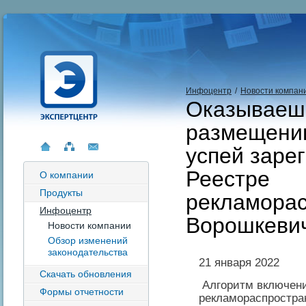
Инфоцентр
/
Новости компан
Оказываешь
размещени
успей заре
Реестре
О компании
Продукты
рекламорас
Инфоцентр
Ворошкеви
Новости компании
Обзор изменений
законодательства
21 января 2022
Скачать обновления
Алгоритм включени
Формы отчетности
рекламораспростра