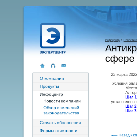
Инфоцентр
/
Новости 
Антикр
сфере 
23 марта 202
О компании
Условия опла
Продукты
Место
Алгор
Инфоцентр
Шаг 1
Новости компании
установлены 
Шаг 2
Обзор изменений
Шаг 3
законодательства
Скачать обновления
Формы отчетности
Назад к сп