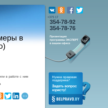
+375 17
354-78-92
354-78-76
меры в
Презентация
программы ЭКСПЕРТ
о)
в вашем офисе
или в работе с ним
а