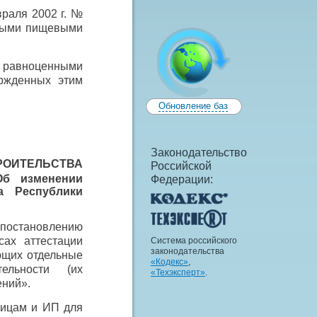
враля 2002 г. №
нными пищевыми
 равноценными
ржденных этим
Обновление баз
Законодательство
РОИТЕЛЬСТВА
Российской
Об изменении
Федерации:
а Республики
постановлению
ах аттестации
Система российского
законодательства
ющих отдельные
«Кодекс»
,
тельности (их
«Техэксперт»
.
ений».
лицам и ИП для