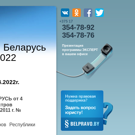
+375 17
354-78-92
354-78-76
и Беларусь
Презентация
программы ЭКСПЕРТ
2022
в вашем офисе
4.2022г.
РУСЬ от
4
стров
2011 г. №
ов Республики