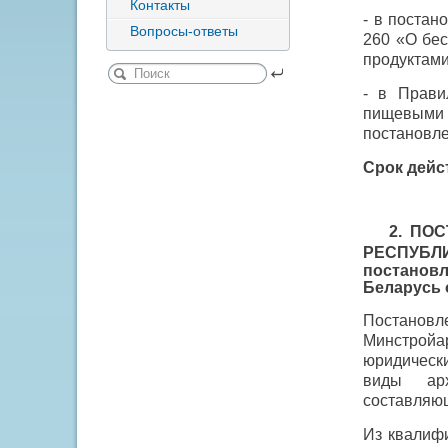
Контакты
- в постан
Вопросы-ответы
260 «О бе
продуктами
- в Прави
пищевыми 
постановл
Срок дейст
2. ПОСТ
РЕСПУБ
постанов
Беларусь о
Постановл
Минстройа
юридическ
виды арх
составляющ
Из квалиф