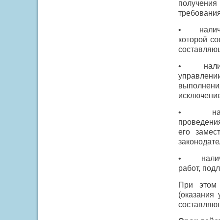
получения
требования
•
налич
которой со
составляю
•
нал
управлени
выполнения
исключени
•
н
проведения
его замес
законодате
•
нали
работ, под
При этом 
(оказания 
составляющ