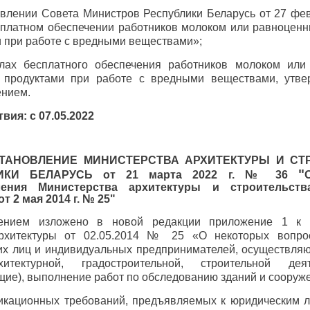
овлении Совета Министров Республики Беларусь от 27 фе
сплатном обеспечении работников молоком или равноце
 при работе с вредными веществами»;
лах бесплатного обеспечения работников молоком или
продуктами при работе с вредными веществами, утве
ением.
вия: с 07.05.2022
АНОВЛЕНИЕ МИНИСТЕРСТВА АРХИТЕКТУРЫ И СТ
"
ЛИКИ БЕЛАРУСЬ от
21 марта 2022 г. № 36
ления Министерства архитектуры и строительств
т 2 мая 2014 г. № 25"
ением изложено в новой редакции приложение 1 к 
рхитектуры от 02.05.2014 № 25 «О некоторых вопрос
их лиц и индивидуальных предпринимателей, осуществля
итектурной, градостроительной, строительной дея
ие), выполнение работ по обследованию зданий и сооруж
икационных требований, предъявляемых к юридическим 