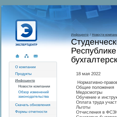
Инфоцентр
/
Новости компан
Студенческ
Республике
бухгалтерск
О компании
18 мая 2022
Продукты
Инфоцентр
Нормативно-правов
Новости компании
Общие положения
Медосмотры
Обзор изменений
законодательства
Обучение и инстру
Оплата труда участ
Скачать обновления
Льготы
Формы отчетности
Отчисления в ФСЗН