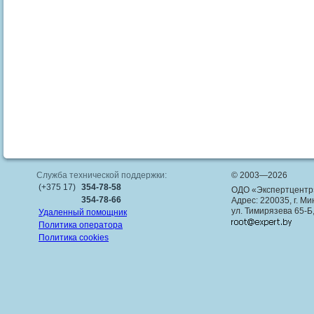
Служба технической поддержки:
© 2003—2026
(+375 17)
354-78-58
ОДО «Экспертцентр
354-78-66
Адрес: 220035, г. Ми
ул. Тимирязева 65-Б
Удаленный помощник
Политика оператора
Политика cookies