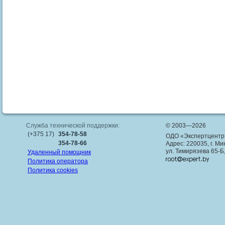
Служба технической поддержки:
© 2003—2026
(+375 17)
354-78-58
ОДО «Экспертцентр
354-78-66
Адрес: 220035, г. Ми
ул. Тимирязева 65-Б
Удаленный помощник
Политика оператора
Политика cookies