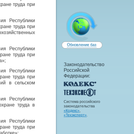
хране труда при
вия Республики
хране труда при
кохозяйственных
Обновление баз
вия Республики
ране труда при
а»;
Законодательство
Российской
вия Республики
Федерации:
ране труда при
ний в сельском
вия Республики
Система российского
хране труда в
законодательства
«Кодекс»
,
«Техэксперт»
.
вия Республики
ране труда при
аботке»;