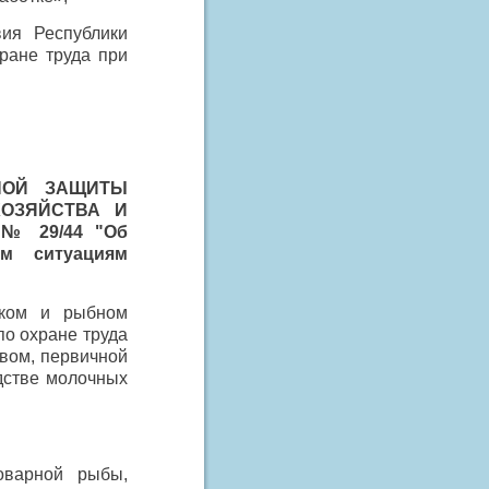
вия Республики
ране труда при
НОЙ ЗАЩИТЫ
ХОЗЯЙСТВА И
 № 29/44 "
Об
ым ситуациям
ском и рыбном
по охране труда
твом, первичной
дстве молочных
оварной рыбы,