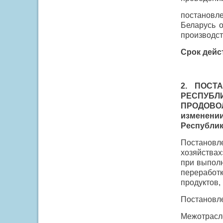
постановл
Беларусь 
производст
Срок дейст
2. ПОСТ
РЕСПУБЛ
ПРОДОВО
изменени
Республики
Постановл
хозяйствах
при выполн
переработк
продуктов,
Постановл
Межотрасл