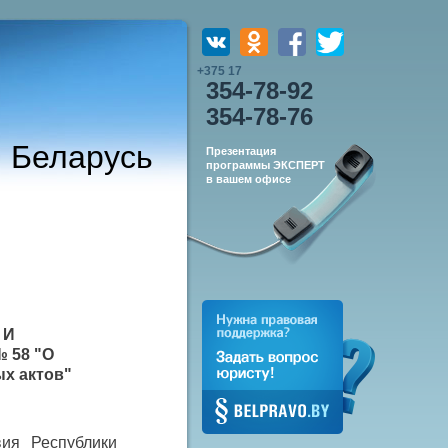
+375 17
354-78-92
354-78-76
и Беларусь
Презентация
программы ЭКСПЕРТ
в вашем офисе
 И
№ 58 "
О
х актов"
вия Республики