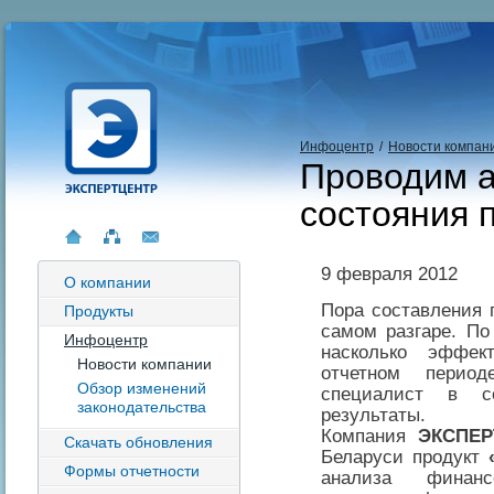
Инфоцентр
/
Новости компан
Проводим а
состояния 
9 февраля 2012
О компании
Пора составления 
Продукты
самом разгаре. По
Инфоцентр
насколько эффек
Новости компании
отчетном перио
Обзор изменений
специалист в со
законодательства
результаты.
Компания
ЭКСПЕ
Скачать обновления
Беларуси продукт
Формы отчетности
анализа финанс