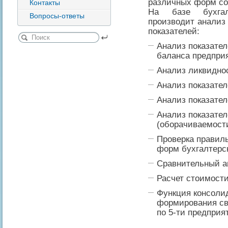
различных форм со
Контакты
На базе бухгал
Вопросы-ответы
производит анализ 
показателей:
Анализ показател
баланса предпри
Анализ ликвидно
Анализ показате
Анализ показате
Анализ показател
(оборачиваемости
Проверка правиль
форм бухгалтерск
Сравнительный ан
Расчет стоимости
Функция консоли
формирования св
по 5-ти предприя