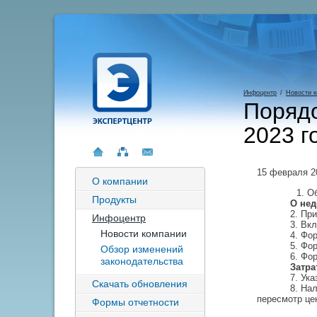
Инфоцентр
/
Новости 
Порядо
2023 г
15 февраля 2
О компании
1. О
Продукты
О не
2. Пр
Инфоцентр
3. Вк
Новости компании
4. Фо
5. Фо
Обзор изменений
6. Фо
законодательства
Затра
7. Ук
Скачать обновления
8. На
пересмотр це
Формы отчетности