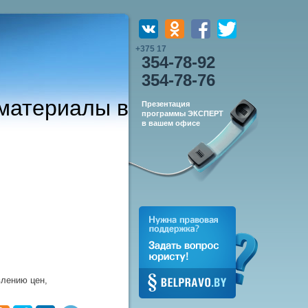
+375 17
354-78-92
354-78-76
йматериалы в
Презентация
программы ЭКСПЕРТ
в вашем офисе
влению цен,