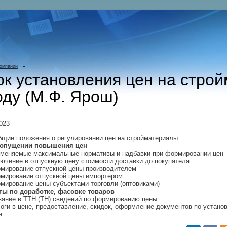
компании
к установления цен на стро
оду (М.Ф. Ярош)
023
бщие положения о регулировании цен на стройматериалы
допущении повышения цен
именяемые максимальные нормативы и надбавки при формировании цен
лючение в отпускную цену стоимости доставки до покупателя.
рмирование отпускной цены производителем
рмирование отпускной цены импортером
рмирование цены субъектами торговли (оптовиками)
ты по доработке, фасовке товаров
азание в ТТН (ТН) сведений по формированию цены
логи в цене, предоставление, скидок, оформление документов по устано
н