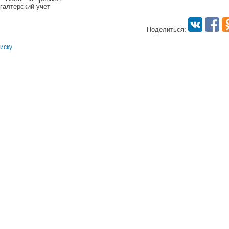
хгалтерский учет
Поделиться:
иску