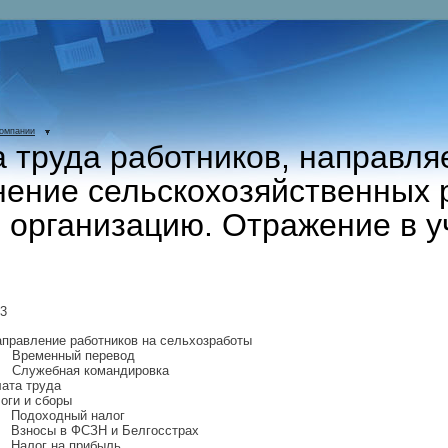
компании
 труда работников, направля
ение сельскохозяйственных 
 организацию. Отражение в у
23
аправление работников на сельхозработы
Временный перевод
Служебная командировка
лата труда
логи и сборы
Подоходный налог
Взносы в ФСЗН и Белгосстрах
Налог на прибыль