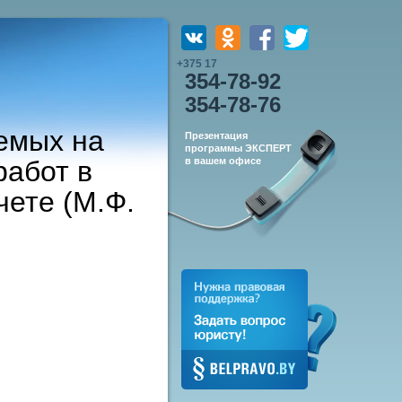
+375 17
354-78-92
354-78-76
емых на
Презентация
программы ЭКСПЕРТ
работ в
в вашем офисе
чете (М.Ф.