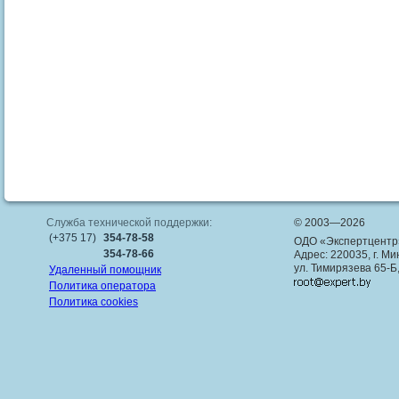
Служба технической поддержки:
© 2003—2026
(+375 17)
354-78-58
ОДО «Экспертцентр
354-78-66
Адрес: 220035, г. Ми
ул. Тимирязева 65-Б
Удаленный помощник
Политика оператора
Политика cookies