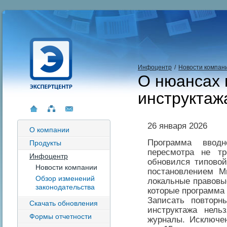
Инфоцентр
/
Новости компан
О нюансах 
инструктаж
26 января 2026
О компании
Программа вводн
Продукты
пересмотра не т
Инфоцентр
обновился типовой
Новости компании
постановлением 
Обзор изменений
локальные правовы
законодательства
которые программа
Записать повторн
Скачать обновления
инструктажа нель
Формы отчетности
журналы. Исключе