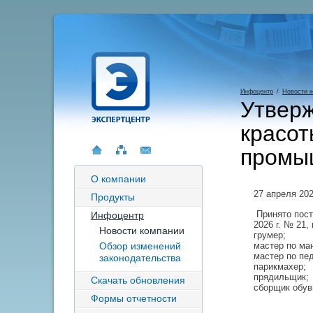
Инфоцентр
/
Новости 
Утвер
красот
промы
О компании
27 апреля 20
Продукты
Принято пост
Инфоцентр
2026 г. № 21
Новости компании
грумер;
Обзор изменений
мастер по ма
мастер по пе
законодательства
парикмахер;
прядильщик;
Скачать обновления
сборщик обув
Формы отчетности