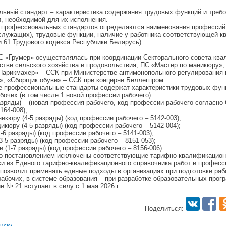
ьный стандарт – характеристика содержания трудовых функций и требо
, необходимой для их исполнения.
 профессиональных стандартов определяются наименования профессий
служащих), трудовые функции, наличие у работника соответствующей к
 и 61 Трудового кодекса Республики Беларусь).
С «Грумер» осуществлялась при координации Секторального совета ква
стве сельского хозяйства и продовольствия, ПС «Мастер по маникюру»,
Парикмахер» – ССК при Министерстве антимонопольного регулирования 
, «Сборщик обуви» – ССК при концерне Беллегпром.
 профессиональные стандарты содержат характеристики трудовых фун
бочих (в том числе 1 новой профессии рабочего):
разряды) – (новая профессия рабочего, код профессии рабочего согласно
164-008);
икюру (4-5 разряды) (код профессии рабочего – 5142-003);
икюру (4-5 разряды) (код профессии рабочего – 5142-004);
-6 разряды) (код профессии рабочего – 5141-003);
-5 разряды) (код профессии рабочего – 8151-053);
 (1-7 разряды) (код профессии рабочего – 8156-006).
о постановлением исключены соответствующие тарифно-квалификацио
ки из Единого тарифно-квалификационного справочника работ и професс
позволит применять единые подходы в организациях при подготовке раб
абочих, в системе образования – при разработке образовательных прог
 № 21 вступает в силу с 1 мая 2026 г.
Поделиться: