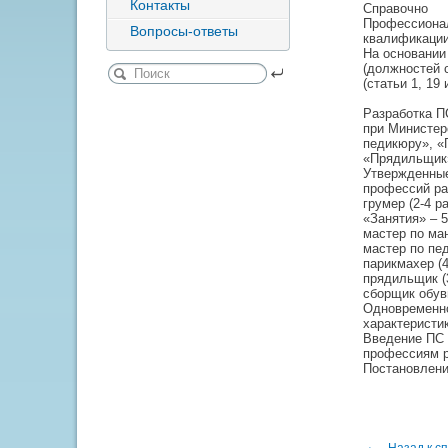
Контакты
Справочно
Профессионал
Вопросы-ответы
квалификации
На основании
(должностей 
(статьи 1, 19
Разработка П
при Министер
педикюру», «
«Прядильщик»
Утвержденные
профессий ра
грумер (2-4 
«Занятия» – 5
мастер по ман
мастер по пед
парикмахер (4
прядильщик (3
сборщик обуви
Одновременн
характеристи
Введение ПС 
профессиям р
Постановление