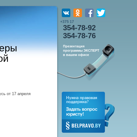
+375 17
354-78-92
354-78-76
феры
Презентация
программы ЭКСПЕРТ
ой
в вашем офисе
сь от 17 апреля