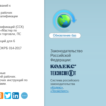
ваний к
 рабочих
валификации
лификаций (ССК)
 «Мастер по
и торговли, ПС
Обновление баз
кций для 6
 ОКРБ 014-2017
Законодательство
Российской
Федерации:
нные
ий рабочих.
очих инструкций по
Система российского
рамм.
законодательства
«Кодекс»
,
«Техэксперт»
.