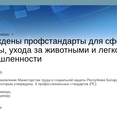
компании
ждены профстандарты для с
ы, ухода за животными и легк
шленности
26
ановление Министерства труда и социальной защиты Республики Белару
, которым утверждены 6 профессиональных стандартов (ПС):
никюру;
дикюру;
и.