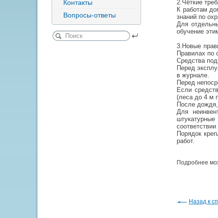
Контакты
2.Чёткие тре
К работам до
Вопросы-ответы
знаний по ох
Для отдельн
обучение эти
3.Новые прав
Правилах по 
Средства под
Перед эксплу
в журнале.
Перед непоср
Если средств
(леса до 4 м
После дождя,
Для неинвен
штукатурные
соответствии
Порядок креп
работ.
Подробнее мож
Назад к сп