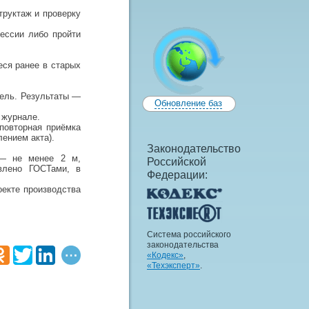
труктаж и проверку
ессии либо пройти
ся ранее в старых
тель. Результаты —
Обновление баз
 журнале.
повторная приёмка
ением акта).
Законодательство
 — не менее 2 м,
Российской
влено ГОСТами, в
Федерации:
оекте производства
Система российского
законодательства
«Кодекс»
,
«Техэксперт»
.