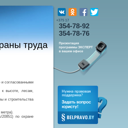
+375 17
354-78-92
354-78-76
раны труда
Презентация
программы ЭКСПЕРТ
в вашем офисе
) и согласованными
 к высоте, лесам,
ры и строительства
 метра).
s/20851) по охране