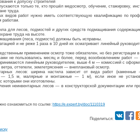
бования к допуску строителей
пускаются только те, кто прошёл медосмотр, обучение, стажировку, инс
ране труда.
ых видов работ нужно иметь соответствующую квалификацию по проф
м работам.
ила для лесов, подмостей и других средств подмащивания содержащие
охране труда на высоте.
мащивания (леса, подмости) должны быть исправны.
атацией и не реже 1 раза в 10 дней их осматривает линейный руководи
едственным применением осмотр тоже обязателен, но без регистрации в
ами не пользовались месяц и более, перед возобновлением работ — 
 принимаются линейным руководителем, выше 4 м — комиссией с оформл
 ветра, оттепели, землетрясения — внеплановый осмотр.
тарных лесов: ширина настила зависит от вида работ (каменные
 — 1,5 м, малярные и монтажные — 1 м), если иное не устано
 с которыми они изготовлены.
ления неинвентарных лесов — в конструкторской документации или пр
но ознакомиться по ссылке:
https://e.expert.by/doc/1110319
Поделиться:
иску