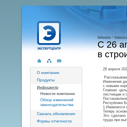
Инфоцентр
/
Новости 
С 26 а
в стро
28 апреля 20
О компании
Рассказываем
Продукты
Изменения де
с новыми нор
Инфоцентр
Главная цель
Новости компании
лестницам и 
Постановлени
Обзор изменений
Республики Бе
законодательства
1.Изменился 
Теперь основ
Скачать обновления
Это сделано 
труда при вып
Формы отчетности