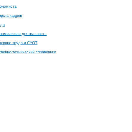
кономиста
тдела кадров
уда
номическая деятельность
охране труда и СУОТ
венно-технический справочник