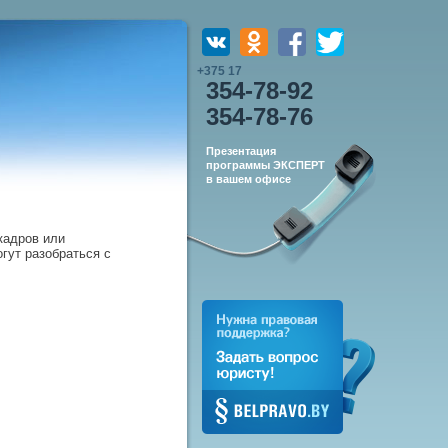
+375 17
354-78-92
354-78-76
Презентация
программы ЭКСПЕРТ
в вашем офисе
кадров или
гут разобраться с