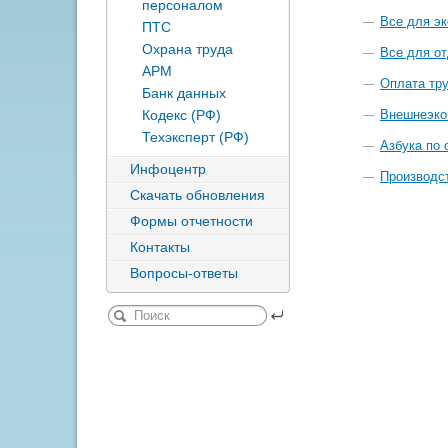
персоналом
Все для э
ПТС
Охрана труда
Все для о
АРМ
Оплата тр
Банк данных
Кодекс (РФ)
Внешнеэко
Техэксперт (РФ)
Азбука по 
Инфоцентр
Производст
Скачать обновления
Формы отчетности
Контакты
Вопросы-ответы