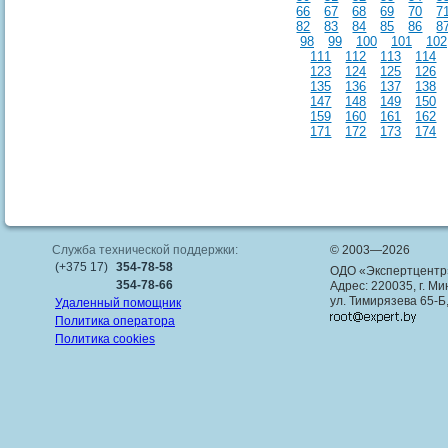
66
67
68
69
70
7
82
83
84
85
86
8
98
99
100
101
102
111
112
113
114
123
124
125
126
135
136
137
138
147
148
149
150
159
160
161
162
171
172
173
174
Служба технической поддержки:
© 2003—2026
(+375 17)
354-78-58
ОДО «Экспертцентр
354-78-66
Адрес: 220035, г. Ми
ул. Тимирязева 65-Б
Удаленный помощник
Политика оператора
Политика cookies