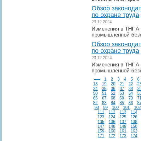
Обзор законодат
по охране труда
23.12.2024
Изменения в ТНПА 
промышленной без
Обзор законодат
по охране труда
23.12.2024
Изменения в ТНПА 
промышленной без
1
2
3
4
5
6
18
19
20
21
22
2
34
35
36
37
38
3
50
51
52
53
54
5
66
67
68
69
70
7
82
83
84
85
86
8
98
99
100
101
102
111
112
113
114
123
124
125
126
135
136
137
138
147
148
149
150
159
160
161
162
171
172
173
174