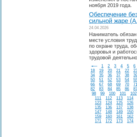
ноября 2019 года.
Обеспечение без
сильной жаре (А
24.04.2026
Наниматель обязан
месте условия тру
по охране труда, о
здоровья и работос
трудовой деятельно
1
2
3
4
5
6
18
19
20
21
22
2
34
35
36
37
38
3
50
51
52
53
54
5
66
67
68
69
70
7
82
83
84
85
86
8
98
99
100
101
102
111
112
113
114
123
124
125
126
135
136
137
138
147
148
149
150
159
160
161
162
171
172
173
174