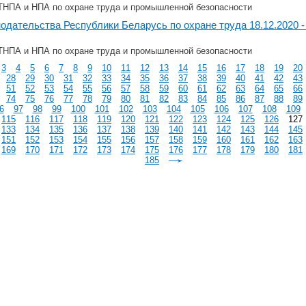
ТНПА и НПА по охране труда и промышленной безопасности
одательства Республики Беларусь по охране труда 18.12.2020 - 
ТНПА и НПА по охране труда и промышленной безопасности
3
4
5
6
7
8
9
10
11
12
13
14
15
16
17
18
19
20
28
29
30
31
32
33
34
35
36
37
38
39
40
41
42
43
51
52
53
54
55
56
57
58
59
60
61
62
63
64
65
66
74
75
76
77
78
79
80
81
82
83
84
85
86
87
88
89
6
97
98
99
100
101
102
103
104
105
106
107
108
109
115
116
117
118
119
120
121
122
123
124
125
126
127
133
134
135
136
137
138
139
140
141
142
143
144
145
151
152
153
154
155
156
157
158
159
160
161
162
163
169
170
171
172
173
174
175
176
177
178
179
180
181
185