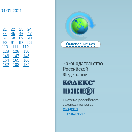
04.01.2021
21
22
23
24
44
45
46
47
67
68
69
70
90
91
92
93
Обновление баз
110
111
112
128
129
130
146
147
148
164
165
166
Законодательство
182
183
184
Российской
Федерации:
Система российского
законодательства
«Кодекс»
,
«Техэксперт»
.