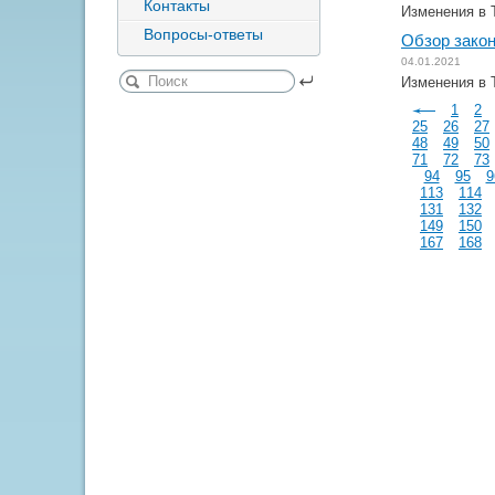
Контакты
Изменения в 
Вопросы-ответы
Обзор закон
04.01.2021
Изменения в 
1
2
25
26
27
48
49
50
71
72
73
94
95
9
113
114
131
132
149
150
167
168