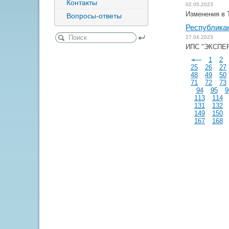
Контакты
02.05.2023
Изменения в 
Вопросы-ответы
Республикан
27.04.2023
ИПС "ЭКСПЕРТ
1
2
25
26
27
48
49
50
71
72
73
94
95
9
113
114
131
132
149
150
167
168