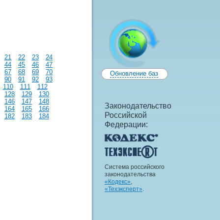
21
22
23
24
44
45
46
47
67
68
69
70
Обновление баз
90
91
92
93
110
111
112
128
129
130
146
147
148
Законодательство
164
165
166
Российской
182
183
184
Федерации:
Система российского
законодательства
«Кодекс»
,
«Техэксперт»
.