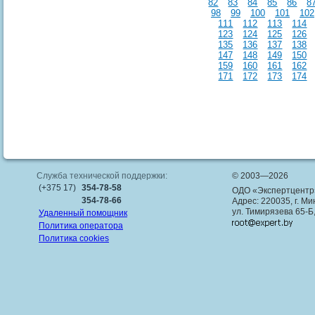
82
83
84
85
86
8
98
99
100
101
102
111
112
113
114
123
124
125
126
135
136
137
138
147
148
149
150
159
160
161
162
171
172
173
174
Служба технической поддержки:
© 2003—2026
(+375 17)
354-78-58
ОДО «Экспертцентр
354-78-66
Адрес: 220035, г. Ми
ул. Тимирязева 65-Б
Удаленный помощник
Политика оператора
Политика cookies