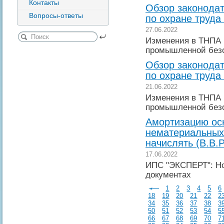
Контакты
Обзор законодат
Вопросы-ответы
по охране труда
27.06.2022
Изменения в ТНПА 
промышленной без
Обзор законодат
по охране труда
21.06.2022
Изменения в ТНПА 
промышленной без
Амортизацию ос
нематериальных
начислять (В.В.
17.06.2022
ИПС "ЭКСПЕРТ": Но
документах
1
2
3
4
5
6
18
19
20
21
22
2
34
35
36
37
38
3
50
51
52
53
54
5
66
67
68
69
70
7