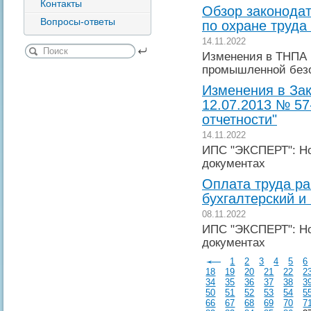
Контакты
Обзор законодат
Вопросы-ответы
по охране труда
14.11.2022
Изменения в ТНПА 
промышленной без
Изменения в Зак
12.07.2013 № 57
отчетности"
14.11.2022
ИПС "ЭКСПЕРТ": Но
документах
Оплата труда ра
бухгалтерский и
08.11.2022
ИПС "ЭКСПЕРТ": Но
документах
1
2
3
4
5
6
18
19
20
21
22
2
34
35
36
37
38
3
50
51
52
53
54
5
66
67
68
69
70
7