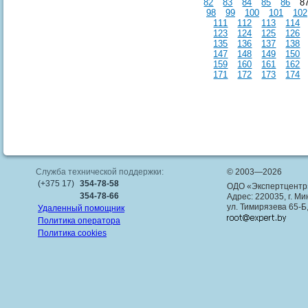
82
83
84
85
86
8
98
99
100
101
102
111
112
113
114
123
124
125
126
135
136
137
138
147
148
149
150
159
160
161
162
171
172
173
174
Служба технической поддержки:
© 2003—2026
(+375 17)
354-78-58
ОДО «Экспертцентр
354-78-66
Адрес: 220035, г. Ми
ул. Тимирязева 65-Б
Удаленный помощник
Политика оператора
Политика cookies