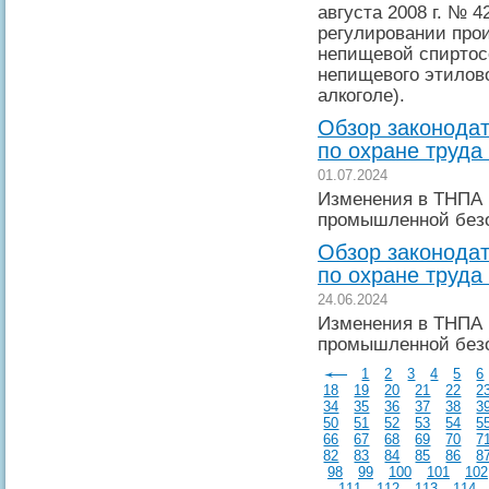
августа 2008 г. № 
регулировании прои
непищевой спиртос
непищевого этилово
алкоголе).
Обзор законодат
по охране труда
01.07.2024
Изменения в ТНПА 
промышленной без
Обзор законодат
по охране труда
24.06.2024
Изменения в ТНПА 
промышленной без
1
2
3
4
5
6
18
19
20
21
22
2
34
35
36
37
38
3
50
51
52
53
54
5
66
67
68
69
70
7
82
83
84
85
86
8
98
99
100
101
102
111
112
113
114