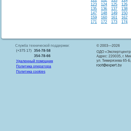
123
124
125
126
135
136
137
138
147
148
149
150
159
160
161
162
171
172
173
174
Служба технической поддержки:
© 2003—2026
(+375 17)
354-78-58
ОДО «Экспертцентр
354-78-66
Адрес: 220035, г. Ми
ул. Тимирязева 65-Б
Удаленный помощник
Политика оператора
Политика cookies